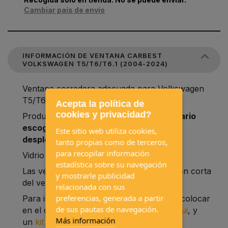
Cambiar país de envío
INFORMACIÓN DE VENTANA CARBEST
VOLKSWAGEN T5/T6/T6.1 (2004-2024)
Ventana corredera adecuada para Volkswagen
T5/T6/T6.1
Acepta la política de
cookies y privacidad?
Producto con varias opciones.
Es necesario
escoger la opción deseada en el listado
Este sitio web utiliza cookies,
desplegable.
tanto propias como de terceros,
para recopilar información
Vidrio templado de seguridad y tintado.
estadística sobre su navegación
Las ventanas L1 corresponden a la versión corta
y mostrarle publicidad
del vehículo y las L2 a la versión larga.
relacionada con sus
preferencias, generada a partir
Para instalar es necesario un perfil para colocar
de sus pautas de navegación.
en el corte de la carrocería
disponible aqui
, y
Más información
un
kit adhesivo de montaje
.