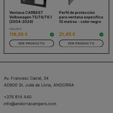
prev
next
Ventana CARBEST
Perfil de protección
To
Volkswagen T5/T6/T6.1
para ventana específica
ro
(2004-2024)
10 metros - color negro
145,26 €
5
116,20 €
21,45 €
VER PRODUCTO
VER PRODUCTO
Av. Francesc Cairat, 34
AD600 St. Julià de Lòria, ANDORRA
+376 814 440
info@andorracampers.com