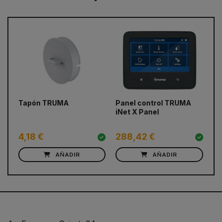
prev
next
Tapón TRUMA
Panel control TRUMA
Ju
iNet X Panel
T
4,18 €
288,42 €
7
AÑADIR
AÑADIR