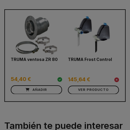
prev
next
TRUMA ventosa ZR 80
TRUMA Frost Control
Ca
Es
Co
54,40 €
145,64 €
c
AÑADIR
VER PRODUCTO
También te puede interesar