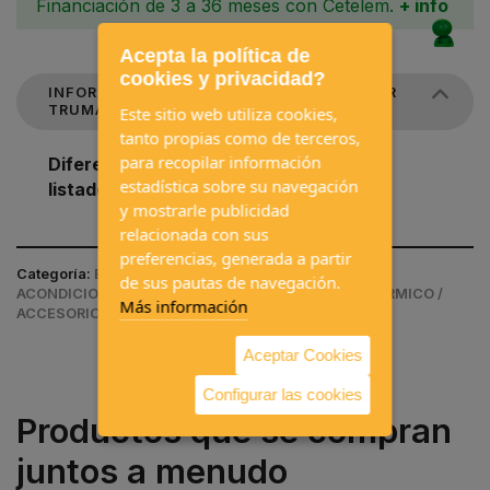
Financiación de 3 a 36 meses con Cetelem.
+ info
Acepta la política de
cookies y privacidad?
INFORMACIÓN DE TAPA VENTOSA EXTERIOR
TRUMA ZR80
Este sitio web utiliza cookies,
tanto propias como de terceros,
para recopilar información
Diferentes colores, escoger en el
estadística sobre su navegación
listado desplegable:
y mostrarle publicidad
relacionada con sus
preferencias, generada a partir
Categoría:
EQUIPAMIENTOS INTERIORES / AIRE
de sus pautas de navegación.
ACONDICIONADO, CALEFACCIÓN Y AISLAMIENTO TÉRMICO /
Más información
ACCESORIOS CALEFACCIÓN / ACCESORIOS TRUMA
Aceptar Cookies
Configurar las cookies
Productos que se compran
juntos a menudo