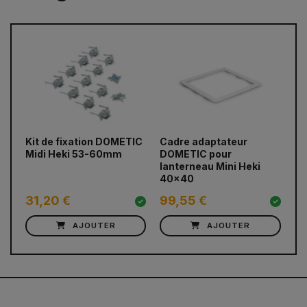
prev
next
Kit de fixation DOMETIC
Cadre adaptateur
Ca
Midi Heki 53-60mm
DOMETIC pour
DO
lanterneau Mini Heki
la
40x40
70
31,20 €
99,55 €
9
AJOUTER
AJOUTER