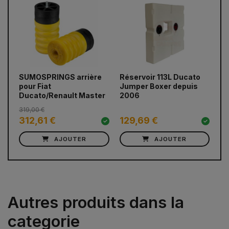
prev
next
SUMOSPRINGS arrière
Réservoir 113L Ducato
La
pour Fiat
Jumper Boxer depuis
Mi
Ducato/Renault Master
2006
mo
pa
319,00 €
312,61 €
129,69 €
8
AJOUTER
AJOUTER
Autres produits dans la
categorie