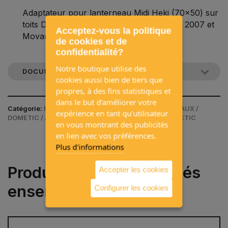
Adaptateur pour lanterneau Midi Heki (70x50) sur
toits Ducato, Jumper et Boxer à partir de 2007 et
Acceptez-vous la politique
Movano à partir de 2021 - Avant
de cookies et de
confidentialité?
Notre boutique utilise des
DOCUMENTATION PRODUIT
cookies aussi bien de tiers que
propres, à des fins statistiques et
dans le but d’améliorer votre
Catégorie:
FENÊTRES ET LANTERNEAUX / LANTERNEAUX /
expérience en tant qu’utilisateur
DOMETIC / ACCESSOIRES POUR LANTERNEAUX DOMETIC
en vous montrant des publicités
en lien avec vos préférences.
Plus d'informations
Produits souvent achetés
Accepter les cookies
ensemble
Configurer les cookies