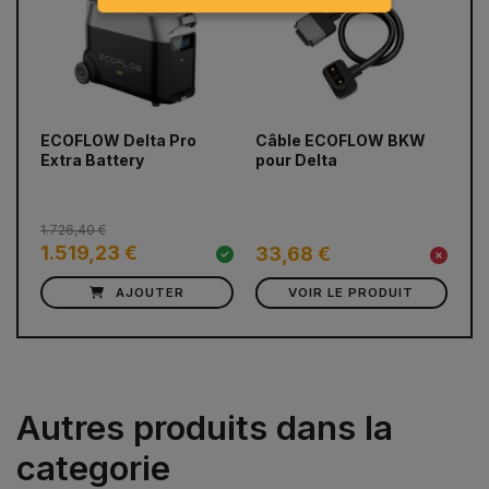
ECOFLOW Delta Pro
Câble ECOFLOW BKW
Câ
prev
next
Extra Battery
pour Delta
so
E
1.726,40 €
1.519,23 €
33,68 €
4
AJOUTER
VOIR LE PRODUIT
Autres produits dans la
categorie