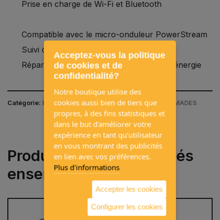
Prise en charge de Wi-Fi et Bluetooth
Compatible avec le micro-onduleur PowerStream
Suivi de l’énergie en temps réel
Acceptez-vous la politique
Répartition automatique et optimisée de l’énergie
de cookies et de
confidentialité?
Notre boutique utilise des
cookies aussi bien de tiers que
Catégorie:
ÉLECTRICITÉ / ECOFLOW / BATTERIES NOMADES
propres, à des fins statistiques et
dans le but d’améliorer votre
expérience en tant qu’utilisateur
en vous montrant des publicités
Produits souvent achetés
en lien avec vos préférences.
Plus d'informations
ensemble
Accepter les cookies
Configurer les cookies