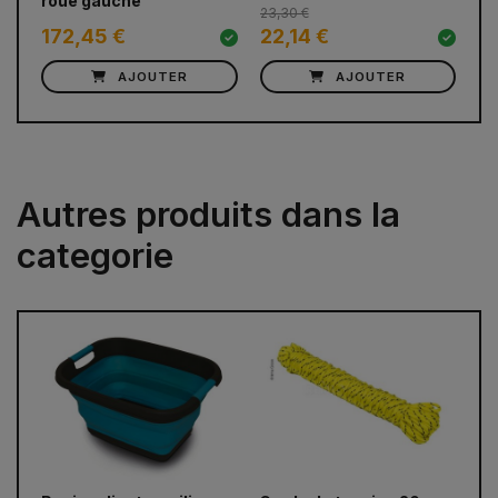
roue gauche
23,30 €
172,45 €
22,14 €
9
AJOUTER
AJOUTER
Autres produits dans la
categorie
prev
next