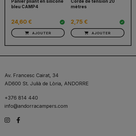
Panier pliant en silicone
Corde de tension 20
Se
bleu CAMP4
mètres
av
24,60 €
2,75 €
7
AJOUTER
AJOUTER
Av. Francesc Cairat, 34
AD600 St. Julià de Lòria, ANDORRE
+376 814 440
info@andorracampers.com
Instagram
Facebook