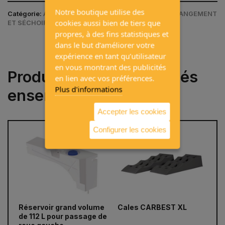
Notre boutique utilise des
Catégorie:
ACCESSOIRES DE CAMPING / BOÎTES DE RANGEMENT
cookies aussi bien de tiers que
ET SÉCHOIR
propres, à des fins statistiques et
dans le but d’améliorer votre
expérience en tant qu’utilisateur
en vous montrant des publicités
Produits souvent achetés
en lien avec vos préférences.
Plus d'informations
ensemble
Accepter les cookies
Configurer les cookies
prev
next
Réservoir grand volume
Cales CARBEST XL
AM
de 112 L pour passage de