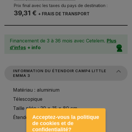
Prix final avec les taxes du pays de destination :
39,31 €
+ FRAIS DE TRANSPORT
Financement de 3 à 36 mois avec Cetelem.
Plus
d’infos
+ info
INFORMATION DU ÉTENDOIR CAMP4 LITTLE
EMMA 3
Matériau : aluminium
Télescopique
Taille pliée : 20 x 15 x 80 cm.
Acceptez-vous la politique
Étendoir : longueur 16 m environ.
de cookies et de
confidentialité?