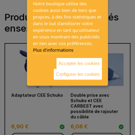
Notre boutique utilise des
cookies aussi bien de tiers que
Produits souvent achetés
propres, à des fins statistiques et
dans le but d’améliorer votre
ensemble
expérience en tant qu’utilisateur
en vous montrant des publicités
en lien avec vos préférences.
Plus d'informations
Accepter les cookies
Configurer les cookies
Adaptateur CEE Schuko
Double prise avec
Pr
prev
next
Schuko et CEE
CARBEST avec
possibilité de rajouter
du câble
6,90 €
6,06 €
3