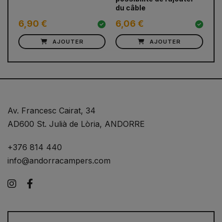
du câble
6,90 €
6,06 €
2
AJOUTER
AJOUTER
Av. Francesc Cairat, 34
AD600 St. Julià de Lòria, ANDORRE
+376 814 440
info@andorracampers.com
Instagram
Facebook