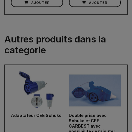
AJOUTER
AJOUTER
Autres produits dans la
categorie
Adaptateur CEE Schuko
Double prise avec
Ca
prev
next
Schuko et CEE
1.
CARBEST avec
possibilité de rajouter