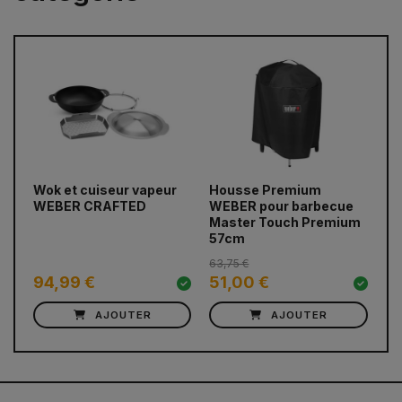
Wok et cuiseur vapeur
Housse Premium
Ho
prev
next
WEBER CRAFTED
WEBER pour barbecue
WE
Master Touch Premium
ch
57cm
63,75 €
94,99 €
51,00 €
5
AJOUTER
AJOUTER