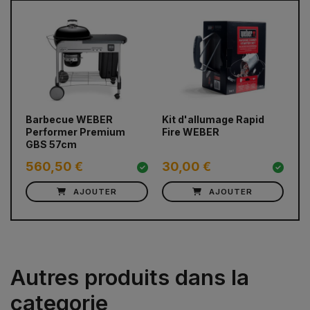
prev
next
Barbecue WEBER
Kit d'allumage Rapid
Ta
Performer Premium
Fire WEBER
W
GBS 57cm
560,50 €
30,00 €
3
AJOUTER
AJOUTER
Autres produits dans la
categorie