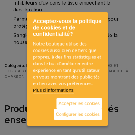
Inhibiteurs d’uv dans le tissu empêchant la
décoloration.
Perméable à l’air et imperméable à l’eau, pour
Acceptez-vous la politique
protéger le barbecue des intempéries.
de cookies et de
confidentialité?
Sangle de fixation pour un bon maintien de la
housse.
Notre boutique utilise des
cookies aussi bien de tiers que
propres, à des fins statistiques et
dans le but d’améliorer votre
Catégorie:
BARBECUES / ACCESSOIRES / ACCESSOIRES ET
expérience en tant qu’utilisateur
HOUSSES BARBECUES À CHARBON / HOUSSES DE BARBECUE À
en vous montrant des publicités
CHARBON
en lien avec vos préférences.
Plus d'informations
Accepter les cookies
Produits souvent achetés
Configurer les cookies
ensemble