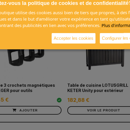
etés ensemble
ez-vous la politique de cookies et de confidentialité
utique utilise des cookies aussi bien de tiers que propres, à des f
ques et dans le but d’améliorer votre expérience en tant qu’utilisat
trant des publicités en lien avec vos préférences.
Plus d'inform
Accepter les cookies
Configurer les
de 3 crochets magnétiques
Table de cuisine LOTUSGRILL
GER pour outils
KETER Unity pour extérieur
45 €
182,88 €
AJOUTER
VOIR LE PRODUIT