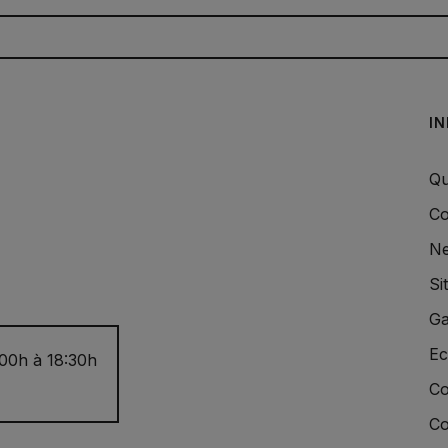
I
Qu
Co
Ne
Si
Ga
Ec
:00h à 18:30h
Co
Co