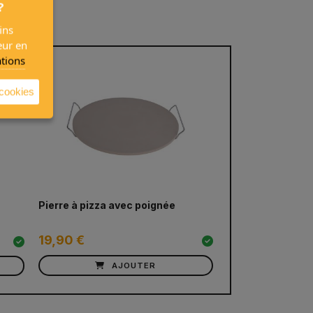
?
ins
eur en
ations
 cookies
Pierre à pizza avec poignée
19,90 €
AJOUTER