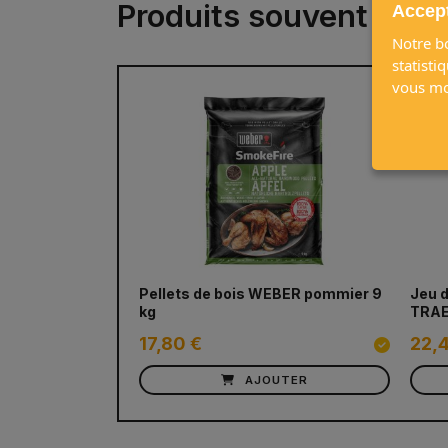
Produits souvent ach
Accept
Notre bo
statisti
vous mon
Pellets de bois WEBER pommier 9
Jeu 
kg
TRAE
17,80 €
22,
AJOUTER