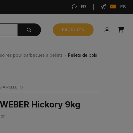
FR
ES
VA
PRODUITS
Sous-total
0,00 €
soires pour barbecues à pellets
Pellets de bois
VALIDER MA COMMANDE
 À PELLETS
s WEBER Hickory 9kg
ber