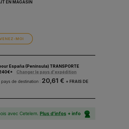
AIT EN MAGASIN
VENEZ-MOI
pour España (Península) TRANSPORTE
 240€*
Changer le pays d'expédition
20,61 €
u pays de destination :
+ FRAIS DE
ois avec Cetelem.
Plus d’infos
+ info