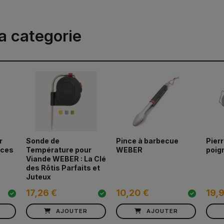
a categorie
r
Sonde de
Pince à barbecue
Pierr
aces
Température pour
WEBER
poig
Viande WEBER : La Clé
des Rôtis Parfaits et
Juteux
17,26 €
10,20 €
19,
AJOUTER
AJOUTER