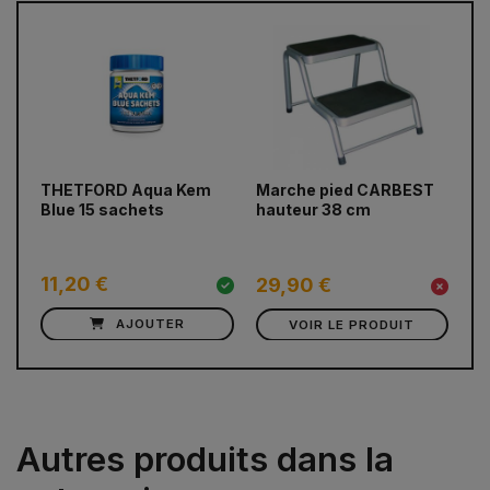
prev
next
THETFORD Aqua Kem
Marche pied CARBEST
Fi
Blue 15 sachets
hauteur 38 cm
pl
11,20 €
1
29,90 €
AJOUTER
VOIR LE PRODUIT
Autres produits dans la