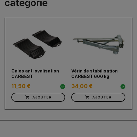
categorie
prev
next
Cales anti ovalisation
Vérin de stabilisation
Ma
CARBEST
CARBEST 600 kg
lo
11,50 €
34,00 €
8
AJOUTER
AJOUTER