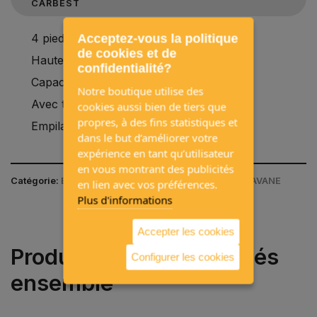
CARBEST
4 pieds réglables.
Acceptez-vous la politique
de cookies et de
Hauteur 28 - 43 cm.
confidentialité?
Capacité de charge 1.000 kg chacun.
Notre boutique utilise des
Avec tige métallique.
cookies aussi bien de tiers que
propres, à des fins statistiques et
Empilable.
dans le but d’améliorer votre
expérience en tant qu’utilisateur
en vous montrant des publicités
Catégorie:
ÉQUIPEMENT DE CARAVANES / PIEDS CARAVANE
en lien avec vos préférences.
Plus d'informations
Accepter les cookies
Produits souvent achetés
Configurer les cookies
ensemble