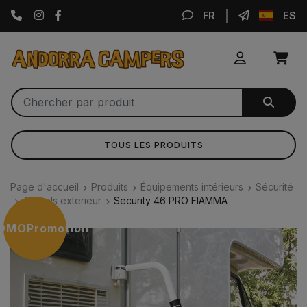
Instagram
Facebook
FR
ES
TOUS LES PRODUITS
Page d'accueil
Produits
Équipements intérieurs
Sécurité
Antivols exterieur
Security 46 PRO FIAMMA
OMO
Promotion