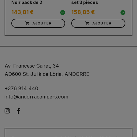
Noir pack de 2
set 3 pièces
143,81 €
158,85 €
7
AJOUTER
AJOUTER
Av. Francesc Cairat, 34
AD600 St. Julià de Lòria, ANDORRE
+376 814 440
info@andorracampers.com
Instagram
Facebook