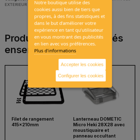
Notre boutique utilise des
EXTERIEUR
cookies aussi bien de tiers que
propres, à des fins statistiques et
dans le but d’améliorer votre
expérience en tant qu’utilisateur
Produits souvent achetés
en vous montrant des publicités
en lien avec vos préférences.
ensemble
Plus d'informations
Accepter les cookies
Configurer les cookies
prev
next
Filet de rangement
Lanterneau DOMETIC
Ca
415x210mm
Micro Heki 28X28 avec
po
moustiquaire et
gu
panneau occultant