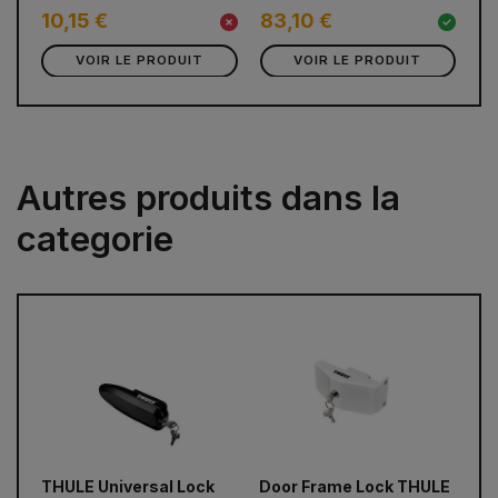
6
10,15 €
83,10 €
VOIR LE PRODUIT
VOIR LE PRODUIT
Autres produits dans la
categorie
prev
next
THULE Universal Lock
Door Frame Lock THULE
Se