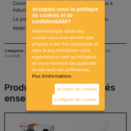
Convient à tous les types de cuisines, aussi à
Acceptez-vous la politique
induction.
de cookies et de
La poignée est échangeable en un seul clic.
confidentialité?
Matériel : aluminium pressé.
Notre boutique utilise des
cookies aussi bien de tiers que
propres, à des fins statistiques et
dans le but d’améliorer votre
Catégorie:
ACCESSOIRES DE CAMPING / USTENSILES DE
expérience en tant qu’utilisateur
CUISINE
en vous montrant des publicités
en lien avec vos préférences.
Plus d'informations
Produits souvent achetés
Accepter les cookies
ensemble
Configurer les cookies