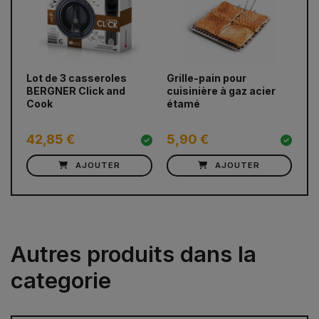
prev
next
Lot de 3 casseroles
Grille-pain pour
po
BERGNER Click and
cuisinière à gaz acier
Cook
étamé
42,85 €
5,90 €
2
AJOUTER
AJOUTER
Autres produits dans la
categorie