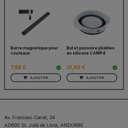
prev
next
Barre magnétique pour
Bol et passoire pliables
Ég
couteaux
en silicone CAMP4
pl
pi
7,65 €
12,55 €
1
AJOUTER
AJOUTER
Av. Francesc Cairat, 34
AD600 St. Julià de Lòria, ANDORRE