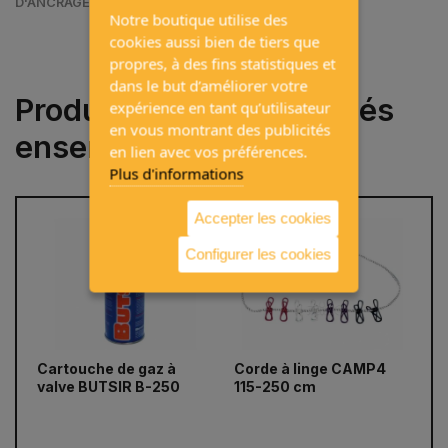
D'ANCRAGE
Notre boutique utilise des
cookies aussi bien de tiers que
propres, à des fins statistiques et
dans le but d’améliorer votre
Produits souvent achetés
expérience en tant qu’utilisateur
en vous montrant des publicités
ensemble
en lien avec vos préférences.
Plus d'informations
Accepter les cookies
Configurer les cookies
prev
next
Cartouche de gaz à
Corde à linge CAMP4
Év
valve BUTSIR B-250
115-250 cm