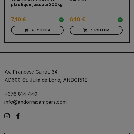
plastique jusqu’à 200kg
en
35
7,10 €
6,10 €
9
AJOUTER
AJOUTER
Av. Francesc Cairat, 34
AD600 St. Julià de Lòria, ANDORRE
+376 814 440
info@andorracampers.com
Instagram
Facebook