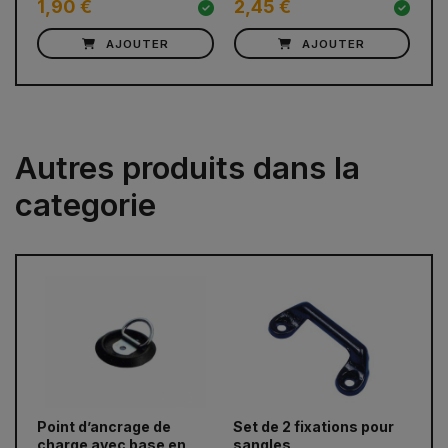
1,90 €
2,45 €
5
AJOUTER
AJOUTER
Autres produits dans la
categorie
prev
next
Point d’ancrage de
Set de 2 fixations pour
Po
charge avec base en
sangles
ra