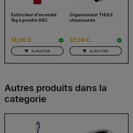
prev
next
Extincteur d'incendie
Organisateur THULE
Ca
1kg à poudre ABC
chaussures
23
13,90 €
37,30 €
22
AJOUTER
AJOUTER
Autres produits dans la
categorie