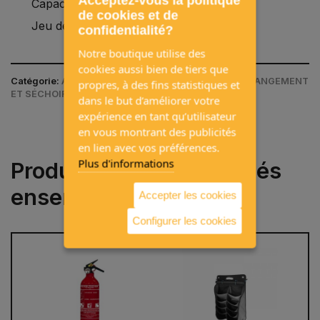
Acceptez-vous la politique
Capacité de charge jusqu’à 6kg.
de cookies et de
Jeu de 2.
confidentialité?
Notre boutique utilise des
cookies aussi bien de tiers que
Catégorie:
ACCESSOIRES DE CAMPING / BOÎTES DE RANGEMENT
propres, à des fins statistiques et
ET SÉCHOIR
dans le but d’améliorer votre
expérience en tant qu’utilisateur
en vous montrant des publicités
en lien avec vos préférences.
Plus d'informations
Produits souvent achetés
ensemble
Accepter les cookies
Configurer les cookies