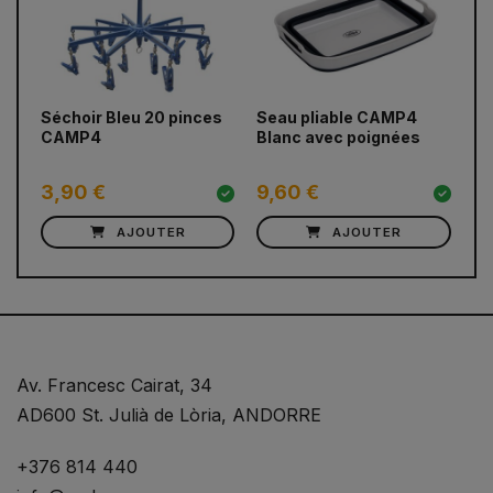
prev
next
Séchoir Bleu 20 pinces
Seau pliable CAMP4
Pa
CAMP4
Blanc avec poignées
3,90 €
9,60 €
12
AJOUTER
AJOUTER
Av. Francesc Cairat, 34
AD600 St. Julià de Lòria, ANDORRE
+376 814 440