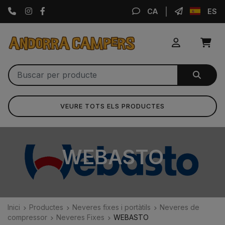
Instagram
Facebook
CA
ES
VEURE TOTS ELS PRODUCTES
WEBASTO
Inici
Productes
Neveres fixes i portàtils
Neveres de
compressor
Neveres Fixes
WEBASTO