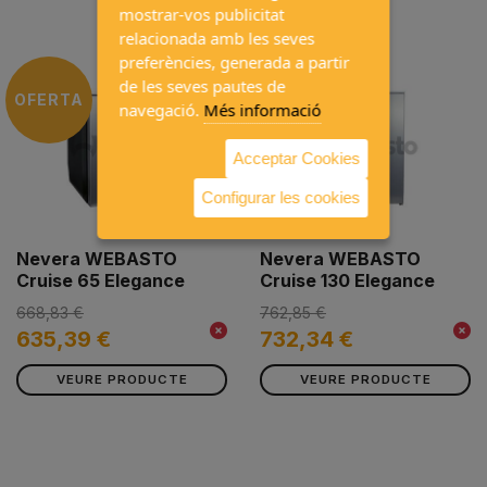
mostrar-vos publicitat
relacionada amb les seves
preferències, generada a partir
de les seves pautes de
OFERTA
OFERTA
navegació.
Més informació
Acceptar Cookies
Configurar les cookies
Nevera WEBASTO
Nevera WEBASTO
Cruise 65 Elegance
Cruise 130 Elegance
668,83 €
762,85 €
635,39 €
732,34 €
VEURE PRODUCTE
VEURE PRODUCTE