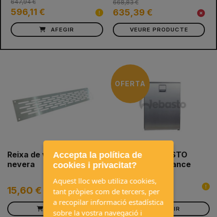
647,94 €
668,83 €
596,11 €
635,39 €
AFEGIR
VEURE PRODUCTE
OFERTA
Reixa de ventilació per
Nevera WEBASTO
Accepta la política de
nevera
Cruise 49 Elegance
cookies i privacitat?
647,94 €
Aquest lloc web utiliza cookies,
15,60 €
596,11 €
tant pròpies com de tercers, per
a recopilar informació estadística
AFEGIR
AFEGIR
sobre la vostra navegació i