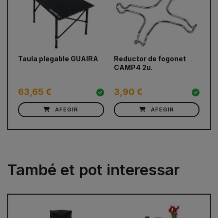
prev
next
Taula plegable GUAIRA
Reductor de fogonet
Ai
CAMP4 2u.
Ma
20
63,65 €
3,90 €
7
AFEGIR
AFEGIR
També et pot interessar