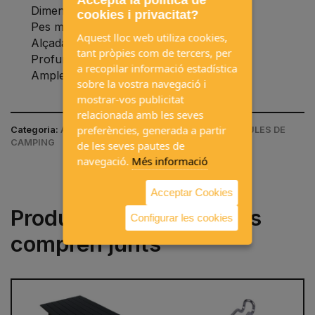
Dimensions plegat: 70x57,5x9 cm
cookies i privacitat?
Pes màxim de càrrega: 100 kg
Aquest lloc web utiliza cookies,
Alçada del seient: 43cm
tant pròpies com de tercers, per
Profunditat del seient: 45cm
a recopilar informació estadística
Ample de seient: 48cm
sobre la vostra navegació i
mostrar-vos publicitat
relacionada amb les seves
preferències, generada a partir
Categoria:
ACCESSORIS DE CAMPING / CADIRES I TAULES DE
CAMPING
de les seves pautes de
navegació.
Més informació
Acceptar Cookies
Productes que sovint es
Configurar les cookies
compren junts