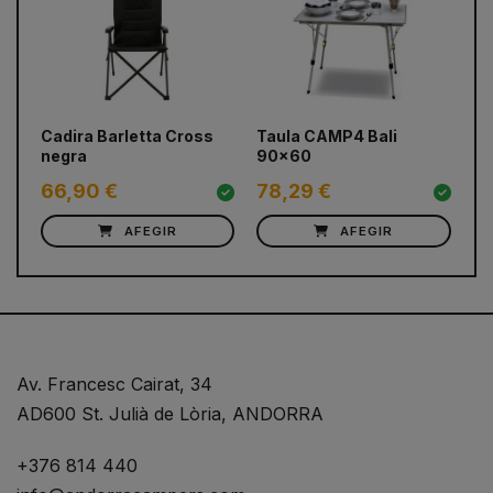
prev
next
Cadira Barletta Cross
Taula CAMP4 Bali
Ta
negra
90x60
ca
66,90 €
78,29 €
7,
AFEGIR
AFEGIR
Av. Francesc Cairat, 34
AD600 St. Julià de Lòria, ANDORRA
+376 814 440