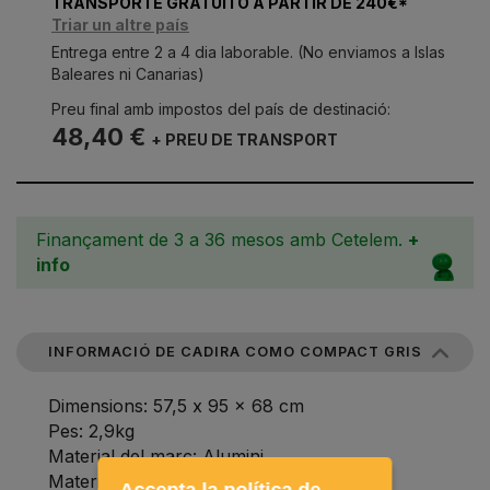
TRANSPORTE GRATUITO A PARTIR DE 240€*
Triar un altre país
Entrega entre 2 a 4 dia laborable. (No enviamos a Islas
Baleares ni Canarias)
Preu final amb impostos del país de destinació:
48,40 €
+ PREU DE TRANSPORT
Finançament de 3 a 36 mesos amb Cetelem.
+
info
INFORMACIÓ DE CADIRA COMO COMPACT GRIS
Dimensions: 57,5 ​​x 95 x 68 cm
Pes: 2,9kg
Material del marc: Alumini
Material de tapisseria: Textilè
Accepta la política de