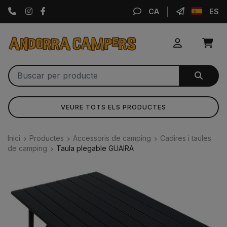
Instagram
Facebook
CA
ES
VEURE TOTS ELS PRODUCTES
Inici
Productes
Accessoris de camping
Cadires i taules
de camping
Taula plegable GUAIRA