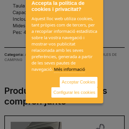
Accepta la política de
Taula plegable dalumini.
cookies i privacitat?
Capacitat: 2 persones
Aquest lloc web utiliza cookies,
Inclou bossa de transport.
tant pròpies com de tercers, per
Mides taula: 900x600mm.
a recopilar informació estadística
Pes: 4kg
sobre la vostra navegació i
mostrar-vos publicitat
relacionada amb les seves
Categoria:
ACCESSORIS DE CAMPING / CADIRES I TAULES DE
preferències, generada a partir
CAMPING
de les seves pautes de
navegació.
Més informació
Acceptar Cookies
Productes que sovint es
Configurar les cookies
compren junts