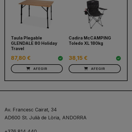
prev
next
Taula Plegable
Cadira McCAMPING
Ca
GLENDALE 80 Holiday
Toledo XL 180kg
ne
Travel
87,80 €
38,15 €
6
AFEGIR
AFEGIR
Av. Francesc Cairat, 34
AD600 St. Julià de Lòria, ANDORRA
+376 814 440