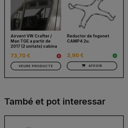
prev
next
Airvent VW Crafter /
Reductor de fogonet
Es
Man TGE a partir de
CAMP4 2u.
2017 (2 unitats) cabina
3,90 €
2
73,70 €
VEURE PRODUCTE
AFEGIR
També et pot interessar