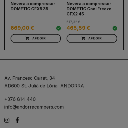
prev
next
Nevera a compressor
Nevera a compressor
Ne
DOMETIC CFX5 35
DOMETIC Cool Freeze
DO
CFX2 45
517,32 €
669,00 €
465,59 €
6
AFEGIR
AFEGIR
Av. Francesc Cairat, 34
AD600 St. Julià de Lòria, ANDORRA
+376 814 440
info@andorracampers.com
Instagram
Facebook