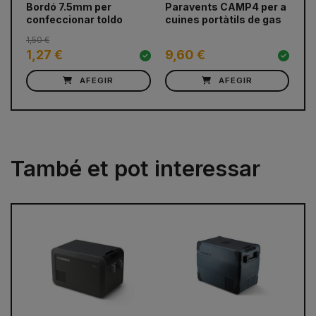
Bordó 7.5mm per
Paravents CAMP4 per a
Or
confeccionar toldo
cuines portàtils de gas
sa
1,50 €
1,27 €
9,60 €
3
AFEGIR
AFEGIR
També et pot interessar