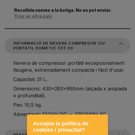
Recollida només a la botiga. No es pot enviar.
Triar un altre país
INFORMACIÓ DE NEVERA COMPRESOR 12V
PORTÁTIL DOMETIC CFF 20
Nevera de compressor portàtil excepcionalment
lleugera, extremadament compacta i fàcil d'usar.
Capacitat: 21 L.
Dimensions: 430x283x660mm (alçada x amplada
x profunditat).
Pes: 10,5 kg.
Alimentació: 12/24V DC - 220/240V AC.
Accepta la política de
cookies i privacitat?
DESCRIPCIÓ DEL PRODUCTE