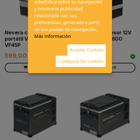
estadística sobre su navegación
y mostrarle publicidad
relacionada con sus
preferencias, generada a partir
de sus pautas de navegación.
Nevera compresor 12V
Nevera compresor 12V
Más información
portátil VITRIFRIGO
portátil VITRIFRIGO
VF45P
VF55P
Aceptar Cookies
569,00 €
616,55 €
Configurar las cookies
AÑADIR
AÑADIR