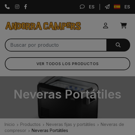
Instagram
Facebook
ES
ES
VER TODOS LOS PRODUCTOS
Neveras Portátiles
Inicio
Productos
Neveras fijas y portátiles
Neveras de
compresor
Neveras Portátiles