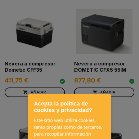
Nevera a compresor
Nevera a compresor
Dometic CFF35
DOMETIC CFX5 55IM
411,75 €
877,80 €
AÑADIR
AÑADIR
Acepta la política de
cookies y privacidad?
Este sitio web utiliza cookies,
tanto propias como de terceros,
para recopilar información