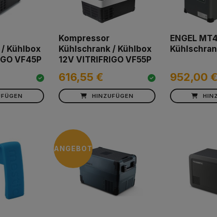
Kompressor
ENGEL MT4
 / Kühlbox
Kühlschrank / Kühlbox
Kühlschran
IGO VF45P
12V VITRIFRIGO VF55P
616,55 €
952,00 
UFÜGEN
HINZUFÜGEN
HIN
ANGEBOT