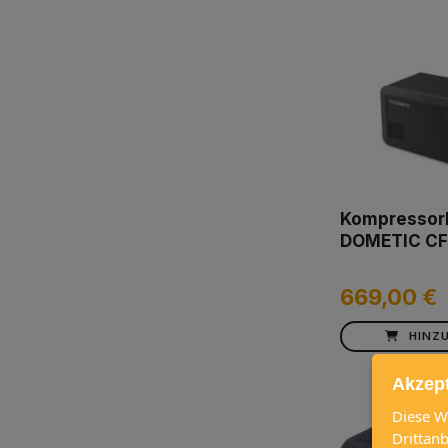
Kompressor
DOMETIC CF
669,00 €
HINZ
Akzep
Diese W
Drittan