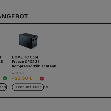
ANGEBOT
l
DOMETIC Cool
45
Freeze CFX2 37
Kompressorkühlschrank
470,55 €
423,50 €
GEN
PRODUKT ANSEHEN