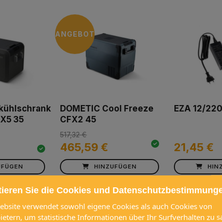
ANGEBOT
kühlschrank
DOMETIC Cool Freeze
EZA 12/220
X5 35
CFX2 45
517,32 €
465,59 €
21,45 €
UFÜGEN
HINZUFÜGEN
HIN
tieren Sie die Cookies und Datenschutzbestimmung
ebsite verwendet sowohl eigene Cookies als auch Cookies von
bietern, um statistische Informationen über Ihr Surfverhalten zu