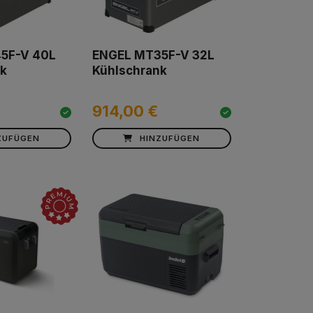
5F-V 40L
ENGEL MT35F-V 32L
k
Kühlschrank
€
914,00 €
ZUFÜGEN
HINZUFÜGEN