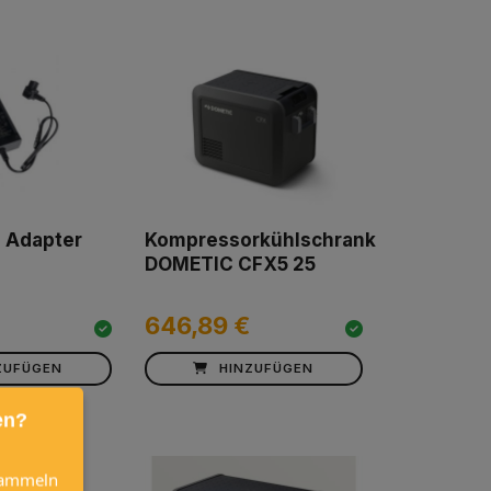
 Adapter
Kompressorkühlschrank
DOMETIC CFX5 25
646,89 €
ZUFÜGEN
HINZUFÜGEN
en?
 sammeln