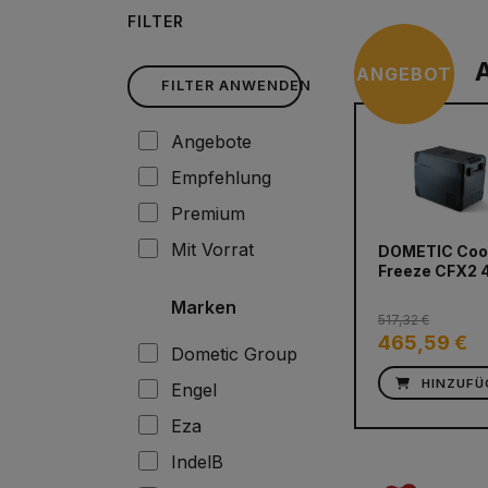
FILTER
ANGEBOT
FILTER ANWENDEN
Angebote
Empfehlung
Premium
Mit Vorrat
DOMETIC Coo
Freeze CFX2 
Marken
517,32 €
465,59 €
Dometic Group
HINZUFÜ
Engel
Eza
IndelB