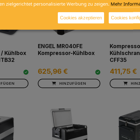
en zielgerichtet personalisierte Werbung zu zeigen.
Mehr Informa
Cookies akzeptieren
Cookies konfi
ENGEL MR040FE
Kompresso
 / Kühlbox
Kompressor-Kühlbox
Kühlschran
 ITB32
CFF35
625,96 €
411,75 €
UFÜGEN
HINZUFÜGEN
HIN