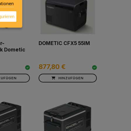
tionen
gurieren
r-
DOMETIC CFX5 55IM
k Dometic
877,80 €
ZUFÜGEN
HINZUFÜGEN