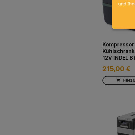
und Ihn
Kompressor
Kühlschrank
12V INDEL B
215,00 €
HINZ