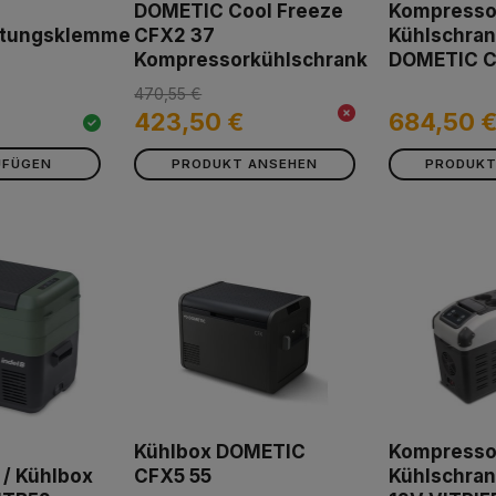
DOMETIC Cool Freeze
Kompresso
üftungsklemme
CFX2 37
Kühlschran
Kompressorkühlschrank
DOMETIC C
470,55 €
423,50 €
684,50 
UFÜGEN
PRODUKT ANSEHEN
PRODUKT
Kühlbox DOMETIC
Kompresso
 / Kühlbox
CFX5 55
Kühlschran