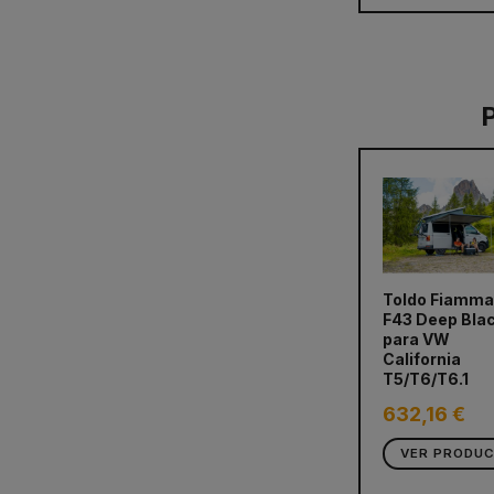
Toldo Fiamma
F43 Deep Bla
para VW
California
T5/T6/T6.1
632,16 €
VER PRODU