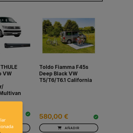
 THULE
Toldo Fiamma F45s
o VW
Deep Black VW
T5/T6/T6.1 California
r/
Multivan
580,00 €
lar
cionada
ÑADIR
AÑADIR
s