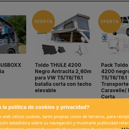
OFERTA
OFERTA
BUSBOXX
Toldo THULE 4200
Pack Toldo
ia
Negro Antracita 2,60m
4200 negr
para VW T5/T6/T6.1
T5/T6/T6.1
batalla corta con techo
Transporte
elevable
Caravelle/ 
Corta
570,19 €
554,00 €
 la política de cookies y privacidad?
558,79 €
537,38 €
io web utiliza cookies, tanto propias como de terceros, para recopi
ción estadística sobre su navegación y mostrarle publicidad rela
ADIR
AÑADIR
A
 preferencias, generada a partir de sus pautas de navegación.
Má