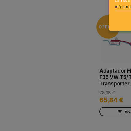
informa
OFERTA
Adaptador 
F35 VW T5/T
Transporter 
78,38 €
65,84 €
AÑ