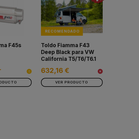
RECOMENDADO
mma F45s
Toldo Fiamma F43
Deep Black para VW
California T5/T6/T6.1
r
632,16 €
RODUCTO
VER PRODUCTO