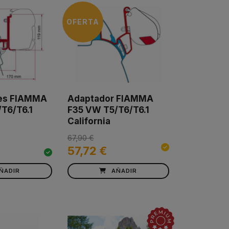
OFERTA
es FIAMMA
Adaptador FIAMMA
T6/T6.1
F35 VW T5/T6/T6.1
California
67,90 €
57,72 €
ÑADIR
AÑADIR