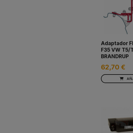
Adaptador 
F35 VW T5/T
BRANDRUP
62,70 €
AÑ