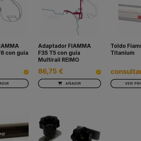
FIAMMA
Adaptador FIAMMA
Toldo Fia
6 con guia
F35 T5 con guía
Titanium
Multirail REIMO
86,75 €
consulta
ADIR
AÑADIR
VER P