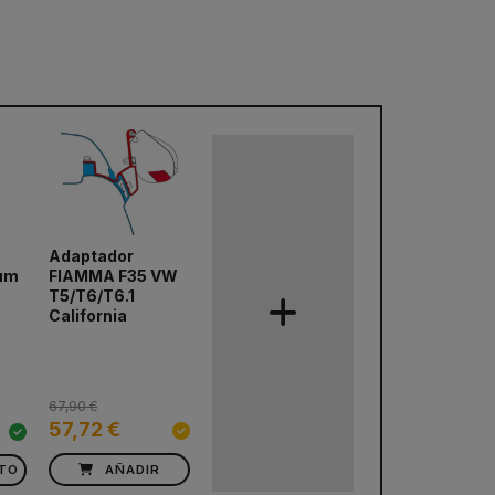
Adaptador
FIAMMA F35 VW
ium
T5/T6/T6.1
California
67,90 €
57,72 €
TO
AÑADIR