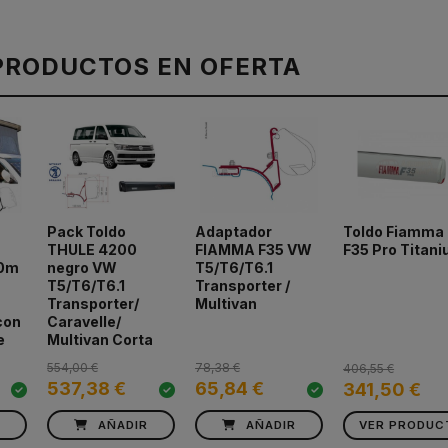
PRODUCTOS EN OFERTA
Pack Toldo
Adaptador
Toldo Fiamma
THULE 4200
FIAMMA F35 VW
F35 Pro Titan
60m
negro VW
T5/T6/T6.1
T5/T6/T6.1
Transporter /
Transporter/
Multivan
con
Caravelle/
e
Multivan Corta
554,00 €
78,38 €
406,55 €
537,38 €
65,84 €
341,50 €
R
AÑADIR
AÑADIR
VER PRODUC