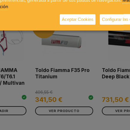
ción
Aceptar Cookies
Configurar las
OFERTA
FIAMMA
Toldo Fiamma F35 Pro
Toldo Fia
6/T6.1
Titanium
Deep Black
/ Multivan
406,55 €
341,50 €
731,50 €
ADIR
VER PRODUCTO
VER P