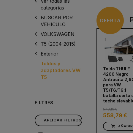
Ver todas las
categorías
BUSCAR POR
OFERTA
VEHICULO
VOLKSWAGEN
T5 (2004-2015)
Exterior
Toldos y
Toldo THULE
adaptadores VW
4200 Negro
T5
Antracita 2,
para VW
T5/T6/T6.1
batalla corta 
techo elevabl
FILTRES
570,19 €
558,79 €
APLICAR FILTROS
AÑADI