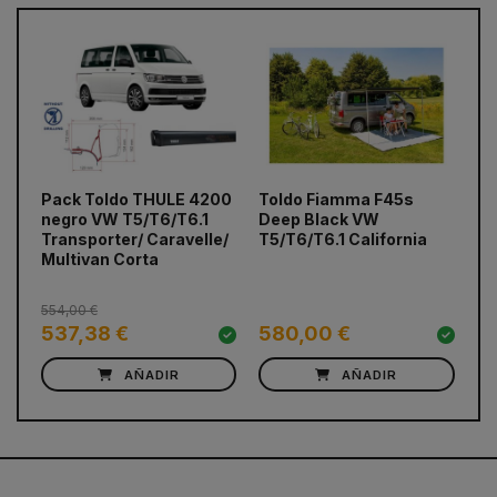
Pack Toldo THULE 4200
Toldo Fiamma F45s
Te
prev
next
negro VW T5/T6/T6.1
Deep Black VW
pa
Transporter/ Caravelle/
T5/T6/T6.1 California
Multivan Corta
554,00 €
537,38 €
580,00 €
6
AÑADIR
AÑADIR