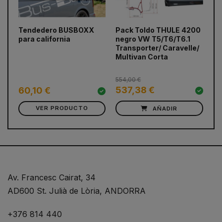
Tendedero BUSBOXX
Pack Toldo THULE 4200
Ad
prev
next
para california
negro VW T5/T6/T6.1
F4
Transporter/ Caravelle/
Tr
Multivan Corta
Mu
554,00 €
537,38 €
8
60,10 €
VER PRODUCTO
AÑADIR
Av. Francesc Cairat, 34
AD600 St. Julià de Lòria, ANDORRA
+376 814 440