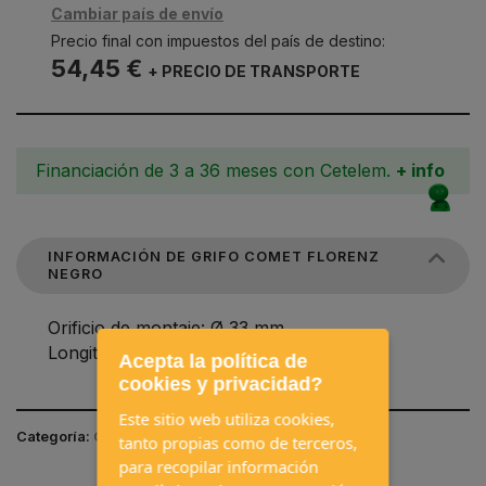
Cambiar país de envío
Precio final con impuestos del país de destino:
54,45 €
+ PRECIO DE TRANSPORTE
Financiación de 3 a 36 meses con Cetelem.
+ info
INFORMACIÓN DE GRIFO COMET FLORENZ
NEGRO
Orificio de montaje: Ø 33 mm
Longitud del pico: 140 mm
Acepta la política de
cookies y privacidad?
Este sitio web utiliza cookies,
Categoría:
COCINA, AGUA Y WC / GRIFOS
tanto propias como de terceros,
para recopilar información