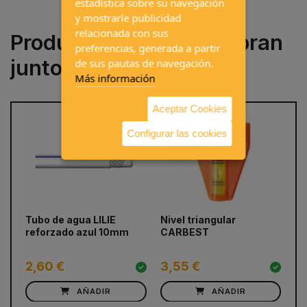
estadística sobre su navegación
y mostrarle publicidad
relacionada con sus
Productos que se compran
preferencias, generada a partir
juntos a menudo
de sus pautas de navegación.
Más información
Aceptar Cookies
Configurar las cookies
prev
next
Tubo de agua LILIE
Nivel triangular
Bo
reforzado azul 10mm
CARBEST
ta
2,60 €
3,55 €
1
AÑADIR
AÑADIR