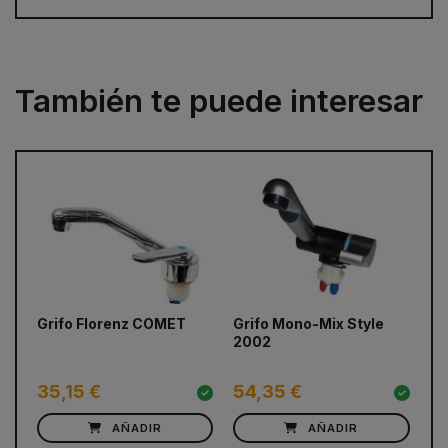
También te puede interesar
prev
next
Grifo Florenz COMET
Grifo Mono-Mix Style
Gr
2002
Ho
35,15 €
54,35 €
4
AÑADIR
AÑADIR