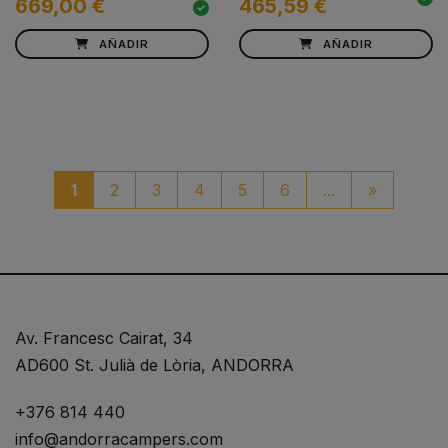
669,00 €
465,59 €
AÑADIR
AÑADIR
paginaci
1
2
3
4
5
6
...
»
Av. Francesc Cairat, 34
AD600 St. Julià de Lòria, ANDORRA
+376 814 440
info@andorracampers.com