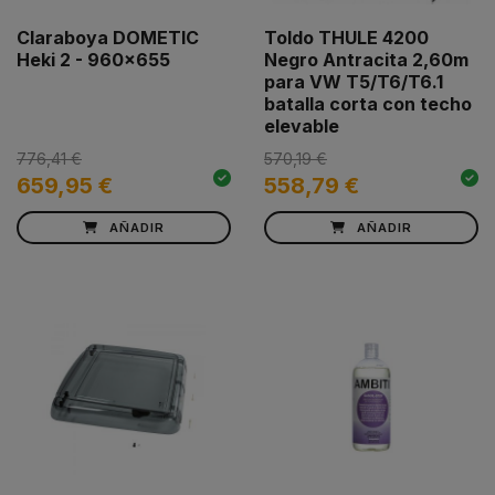
Claraboya DOMETIC
Toldo THULE 4200
Heki 2 - 960x655
Negro Antracita 2,60m
para VW T5/T6/T6.1
batalla corta con techo
elevable
776,41 €
570,19 €
659,95 €
558,79 €
AÑADIR
AÑADIR