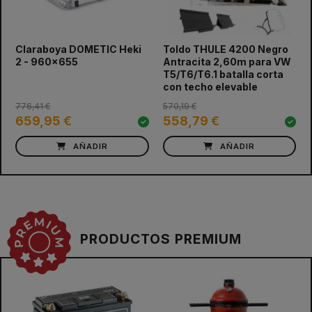
prev
next
Claraboya DOMETIC Heki
Toldo THULE 4200 Negro
2 - 960x655
Antracita 2,60m para VW
T5/T6/T6.1 batalla corta
con techo elevable
776,41 €
570,19 €
659,95 €
558,79 €
AÑADIR
AÑADIR
PRODUCTOS PREMIUM