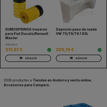
prev
next
SUMOSPRINGS traseros
Depósito paso de rueda
para Fiat Ducato/Renault
VW T5/T6/T6.1 93L
Master
319,00 €
312,61 €
205,19 €
AÑADIR
AÑADIR
3308 productes a
Tiendas en Andorra y venta online.
Accesorios para Campers.