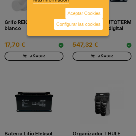
Aceptar Cookies
Grifo REICH 2002
Calefacción AUTOTERM
Configurar las cookies
blanco
2D con mando digital
AT0050
17,70 €
547,32 €
AÑADIR
AÑADIR
Batería Litio Eleksol
Organizador THULE