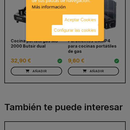
de sus pautas de navegación.
Más información
Aceptar Cookies
Configurar las cookies
prev
next
Cocina portátil gas MS-
Paravientos CAMP4
Pa
2000 Butsir dual
para cocinas portátiles
15
de gas
32,90 €
9,60 €
11
AÑADIR
AÑADIR
También te puede interesar