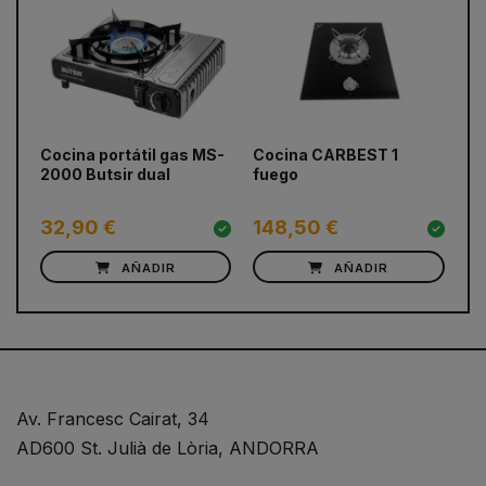
prev
next
Cocina portátil gas MS-
Cocina CARBEST 1
Co
2000 Butsir dual
fuego
32,90 €
148,50 €
6
AÑADIR
AÑADIR
Av. Francesc Cairat, 34
AD600 St. Julià de Lòria, ANDORRA