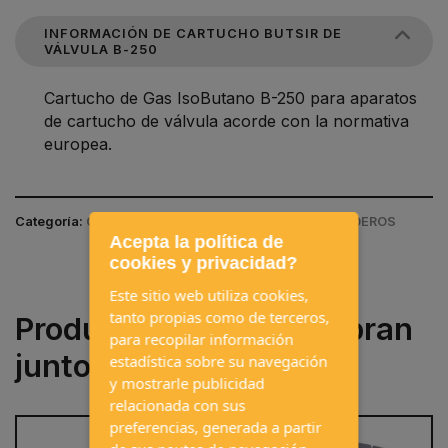
INFORMACIÓN DE CARTUCHO BUTSIR DE
VÁLVULA B-250
Cartucho de Gas IsoButano B-250 para aparatos
de cartucho de válvula acorde con la normativa
europea.
Categoría:
COCINA, AGUA Y WC / COCINAS Y FREGADEROS
Acepta la política de
cookies y privacidad?
Este sitio web utiliza cookies,
tanto propias como de terceros,
Productos que se compran
para recopilar información
juntos a menudo
estadística sobre su navegación
y mostrarle publicidad
relacionada con sus
preferencias, generada a partir