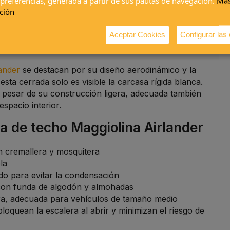
 preferencias, generada a partir de sus pautas de navegación.
Má
ción
Aceptar Cookies
Configurar las
lander
se destacan por su diseño aerodinámico y la
sta cerrada solo es visible la carcasa rígida blanca.
l. A pesar de su construcción ligera, adecuada también
spacio interior.
da de techo Maggiolina Airlander
n cremallera y mosquitera
ela
lado para evitar la condensación
con funda de algodón y almohadas
tura, adecuada para vehículos de tamaño medio
oquean la escalera al abrir y minimizan el riesgo de