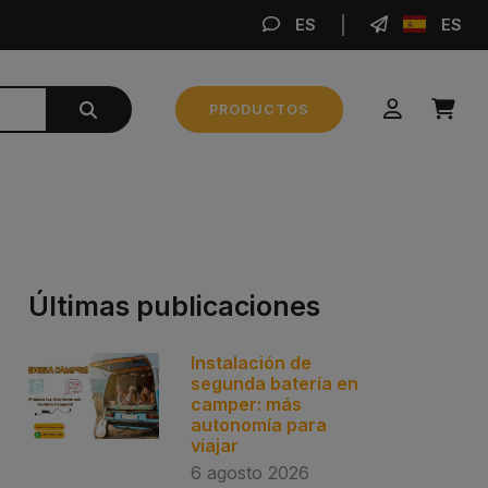
ES
ES
REA
PRODUCTOS
Subtotal
0,00 €
REALIZAR PEDIDO
Últimas publicaciones
Instalación de
segunda batería en
camper: más
autonomía para
viajar
6 agosto 2026