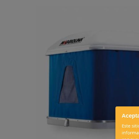
Acepta
Este sit
informa