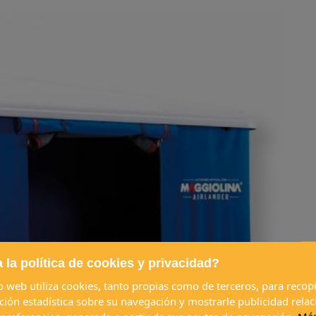
 la política de cookies y privacidad?
io web utiliza cookies, tanto propias como de terceros, para recopi
ción estadística sobre su navegación y mostrarle publicidad rela