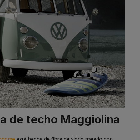
da de techo Maggiolina
tohome
está hecha de fibra de vidrio tratado con