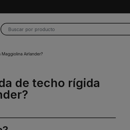
 Maggiolina Airlander?
da de techo rígida
nder?
a?