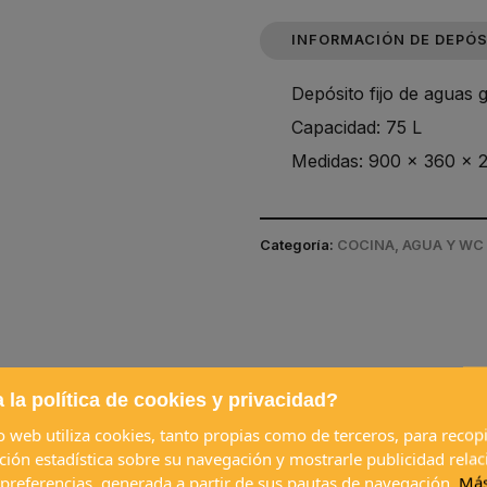
INFORMACIÓN DE DEPÓS
Depósito fijo de aguas g
Capacidad: 75 L
Medidas: 900 x 360 x
Categoría:
COCINA, AGUA Y WC 
pran juntos a menudo
 la política de cookies y privacidad?
io web utiliza cookies, tanto propias como de terceros, para recopi
ción estadística sobre su navegación y mostrarle publicidad rela
 preferencias, generada a partir de sus pautas de navegación.
Má