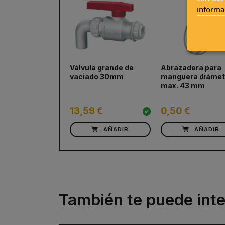
informa
Válvula grande de
Abrazadera para
prev
vaciado 30mm
manguera diámet
max. 43 mm
13,59 €
0,50 €
AÑADIR
AÑADIR
También te puede inte