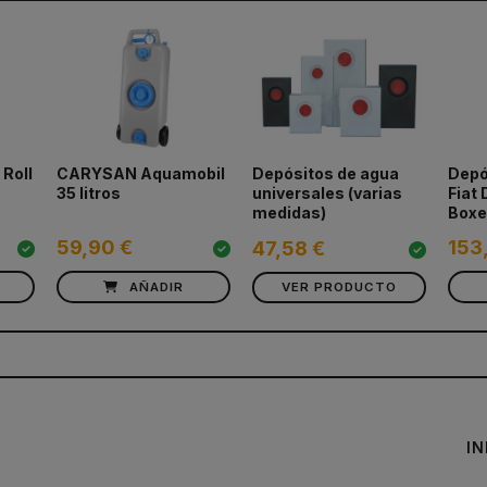
Roll
CARYSAN Aquamobil
Depósitos de agua
Depó
35 litros
universales (varias
Fiat
medidas)
Boxe
59,90 €
153
47,58 €
AÑADIR
VER PRODUCTO
I