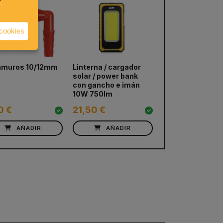
 cookies
amuros 10/12mm
Linterna / cargador
Sonda de aguas
next
solar / power bank
grises
con gancho e imán
10W 750lm
0 €
21,50 €
15,70 €
AÑADIR
AÑADIR
AÑADIR