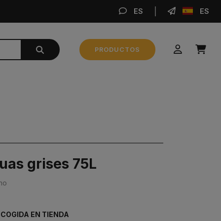
ES
ES
REA
PRODUCTOS
Subtotal
0,00 €
REALIZAR PEDIDO
uas grises 75L
no
ECOGIDA EN TIENDA