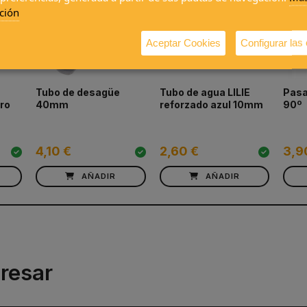
ción
Aceptar Cookies
Configurar las
Tubo de desagüe
Tubo de agua LILIE
Pas
ro
40mm
reforzado azul 10mm
90º
4,10 €
2,60 €
3,9
AÑADIR
AÑADIR
resar