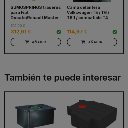
prev
next
SUMOSPRINGS traseros
Cama delantera
Ca
para Fiat
Volkswagen T5 / T6 /
Du
Ducato/Renault Master
T6.1 / compatible T4
Pr
319,00 €
121
312,61 €
114,97 €
1
AÑADIR
AÑADIR
También te puede interesar