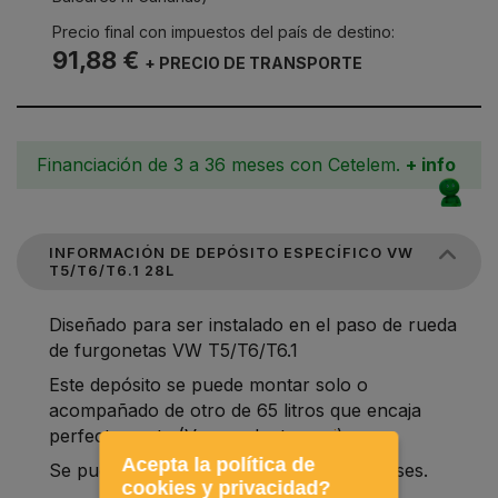
Precio final con impuestos del país de destino:
91,88 €
+ PRECIO DE TRANSPORTE
Financiación de 3 a 36 meses con Cetelem.
+ info
INFORMACIÓN DE DEPÓSITO ESPECÍFICO VW
T5/T6/T6.1 28L
Diseñado para ser instalado en el paso de rueda
de furgonetas VW T5/T6/T6.1
Este depósito se puede montar solo o
acompañado de otro de 65 litros que encaja
perfectamente (Ver producto
aqui
)
Acepta la política de
Se puede utilizar para aguas limpias o grises.
cookies y privacidad?