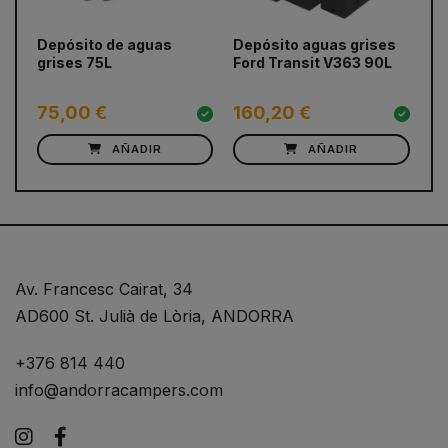
prev
next
Depósito de aguas
Depósito aguas grises
De
grises 75L
Ford Transit V363 90L
4
75,00 €
160,20 €
6
AÑADIR
AÑADIR
Av. Francesc Cairat, 34
AD600 St. Julià de Lòria, ANDORRA
+376 814 440
info@andorracampers.com
Instagram
Facebook