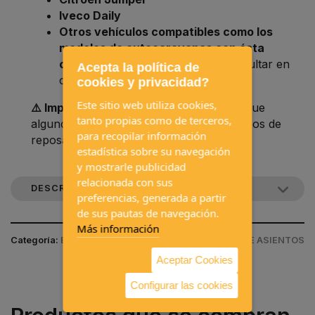
Iveco Daily
Otros vehículos compatibles como los
modelos de autocaravanas con ésta
carrocería y tipo de asiento
(consultar en
Acepta la política de
caso de duda).
cookies y privacidad?
Este sitio web utiliza cookies,
⚠️ Importante:
Ver compatibilidades, ya que
tanto propias como de terceros,
algunos camperizadores modifican los tipos de
para recopilar información
reposabrazos.
estadística sobre su navegación
y mostrarle publicidad
relacionada con sus
DESCRIPCIÓN DEL PRODUCTO
preferencias, generada a partir
de sus pautas de navegación.
Más información
Categoría:
EQUIPAMIENTOS INTERIORES / FUNDAS DE ASIENTOS
Aceptar Cookies
Configurar las cookies