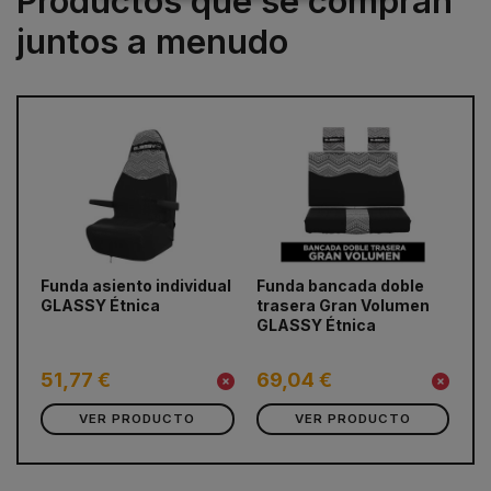
Productos que se compran
juntos a menudo
prev
next
Funda asiento individual
Funda bancada doble
Ca
GLASSY Étnica
trasera Gran Volumen
Du
GLASSY Étnica
Pr
121
1
51,77 €
69,04 €
VER PRODUCTO
VER PRODUCTO