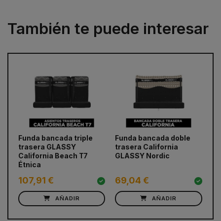
También te puede interesar
prev
next
Funda bancada triple
Funda bancada doble
Fu
trasera GLASSY
trasera California
tr
California Beach T7
GLASSY Nordic
Ca
Étnica
P
107,91 €
69,04 €
11
AÑADIR
AÑADIR