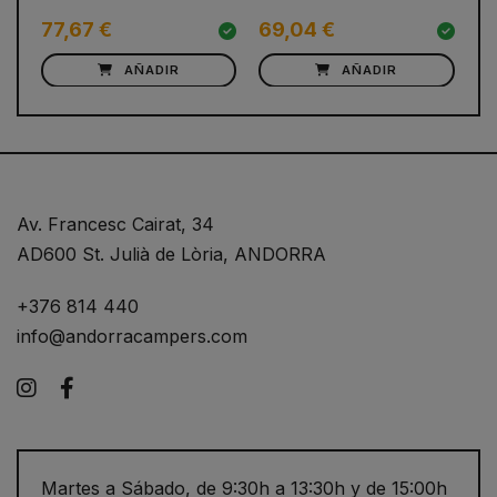
77,67 €
69,04 €
14
AÑADIR
AÑADIR
Av. Francesc Cairat, 34
AD600 St. Julià de Lòria, ANDORRA
+376 814 440
info@andorracampers.com
Instagram
Facebook
Martes a Sábado, de 9:30h a 13:30h y de 15:00h