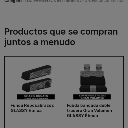
Categoría:
EQUIPAMIENTOS INTERIORES / FUNDAS DE ASIENTOS
Productos que se compran
juntos a menudo
prev
next
Funda Reposabrazos
Funda bancada doble
Fu
GLASSY Étnica
trasera Gran Volumen
de
GLASSY Étnica
Ét