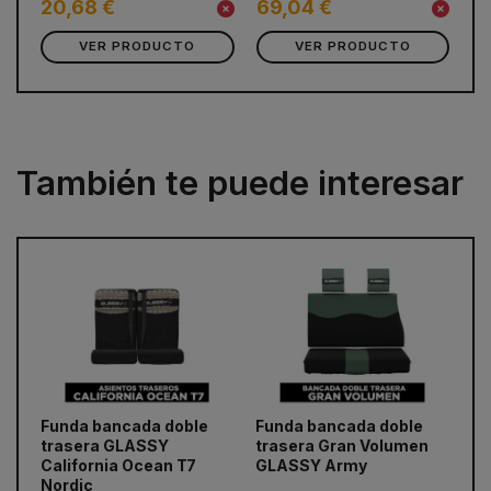
20,68 €
69,04 €
6
VER PRODUCTO
VER PRODUCTO
También te puede interesar
prev
next
Funda bancada doble
Funda bancada doble
Fu
trasera GLASSY
trasera Gran Volumen
G
California Ocean T7
GLASSY Army
Nordic