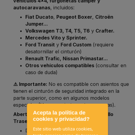
vehículos 4x4, furgonetas camper y
autocaravanas
, incluidos:
Fiat Ducato
,
Peugeot Boxer
,
Citroën
Jumper...
Volkswagen T3, T4, T5, T6
y
Crafter.
Mercedes Vito y Sprinter.
Ford Transit
y
Ford Custom
(requiere
desatornillar el cinturón)
Renault Trafic,
Nissan Primastar...
Otros vehículos compatibles
(consultar en
caso de duda)
⚠️ Importante:
No es compatible con asientos que
tienen el cinturón de seguridad integrado en la
parte superior, como en algunos modelos
especiales (Hymer o ciertas autocaravanas).
Acepta la política de
Aberturas Laterales Adaptables y Bolsillo
cookies y privacidad?
Trasero
Este sitio web utiliza cookies,
Diseñadas con
aberturas laterales