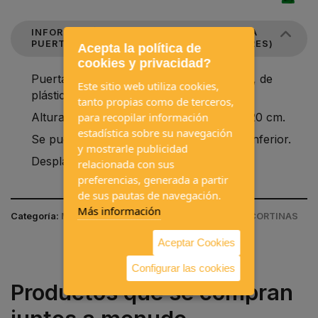
INFORMACIÓN DE PERSIANA CARBEST PARA
PUERTA CABINA DE DUCHA (VARIOS COLORES)
Acepta la política de
cookies y privacidad?
Puerta de persiana enrollable color plata, de
Este sitio web utiliza cookies,
plástico con tirador en ambos extremos.
tanto propias como de terceros,
Altura máx. 200 cm, ancho máximo de 120 cm.
para recopilar información
estadística sobre su navegación
Se puede cortar si se desea una medida inferior.
y mostrarle publicidad
Desplazamiento horizontal.
relacionada con sus
preferencias, generada a partir
de sus pautas de navegación.
Más información
Categoría:
MUEBLES Y CARPINTERIA / PERSIANAS Y CORTINAS
Aceptar Cookies
Configurar las cookies
Productos que se compran