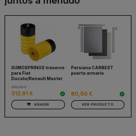
juntos a menudo
prev
next
SUMOSPRINGS traseros
Persiana CARBEST
De
para Fiat
puerta armario
Ju
Ducato/Renault Master
2
319,00 €
312,61 €
1
80,50 €
AÑADIR
VER PRODUCTO