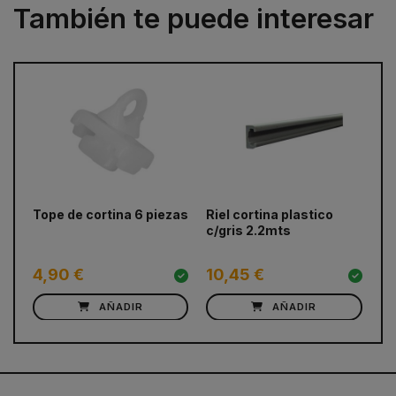
También te puede interesar
prev
next
Tope de cortina 6 piezas
Riel cortina plastico
Co
c/gris 2.2mts
co
4,90 €
10,45 €
1
AÑADIR
AÑADIR