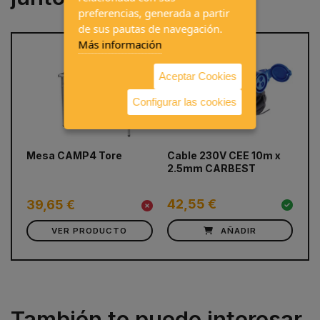
preferencias, generada a partir
de sus pautas de navegación.
Más información
Aceptar Cookies
Configurar las cookies
prev
next
Mesa CAMP4 Tore
Cable 230V CEE 10m x
Ci
2.5mm CARBEST
(D
co
42,55 €
39,65 €
4
VER PRODUCTO
AÑADIR
También te puede interesar