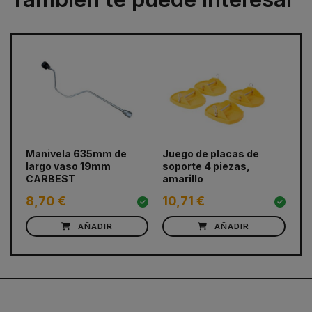
prev
next
Manivela 635mm de
Juego de placas de
Ju
largo vaso 19mm
soporte 4 piezas,
so
CARBEST
amarillo
8,70 €
10,71 €
8
AÑADIR
AÑADIR