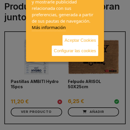
y mostrarle publicidad
Productos que se compran
relacionada con sus
preferencias, generada a partir
juntos a menudo
de sus pautas de navegación.
Más información
Aceptar Cookies
Configurar las cookies
prev
next
Pastillas AMBITI Hydro
Felpudo ARISOL
Or
15pcs
50X25cm
za
6,25 €
3
11,20 €
VER PRODUCTO
AÑADIR