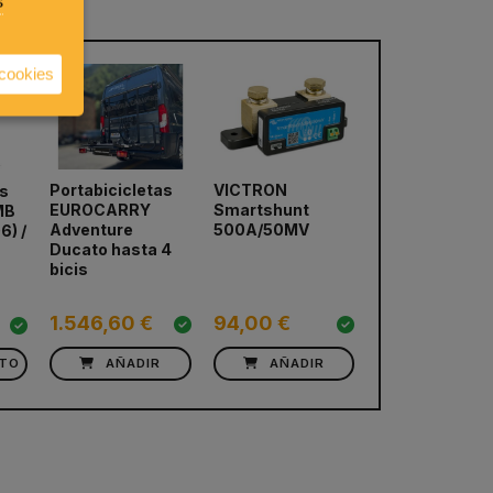
s
 cookies
Portabicicletas
VICTRON
Portabicicleta
as
EUROCARRY
Smartshunt
Portón
MB
next
Adventure
500A/50MV
EUROCARRY
6) /
Ducato hasta 4
Adventure Ra
bicis
VW T6
751,36 €
1.546,60 €
94,00 €
676,22 €
CTO
AÑADIR
AÑADIR
AÑADIR