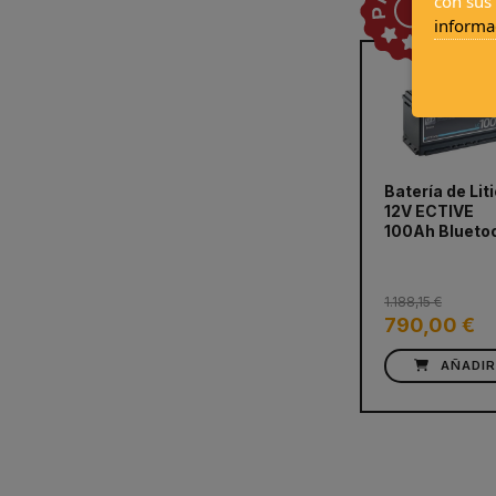
con sus
informa
Batería de Lit
12V ECTIVE
prev
100Ah Blueto
1.188,15 €
790,00 €
AÑADI