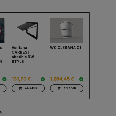
as
Ventana
WC CLESANA C1
Nevera de
CARBEST
compresor
next
abatible RW
DOMETIC
4
STYLE
CoolMatic CR
131,70 €
1.264,45 €
725,74 €
AÑADIR
AÑADIR
AÑADIR
s.