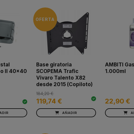
OFERTA
stal
Base giratoria
AMBITI Gas
o II 40x40
SCOPEMA Trafic
1.000ml
Vivaro Talento X82
desde 2015 (Copiloto)
184,20 €
119,74 €
22,90 €
ADIR
AÑADIR
A