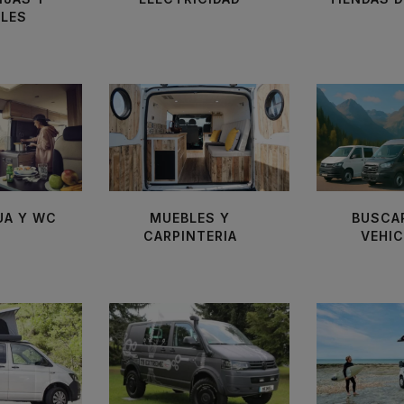
ILES
UA Y WC
MUEBLES Y
BUSCA
CARPINTERIA
VEHI