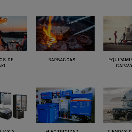
OS DE
BARBACOAS
EQUIPAMI
NG
CARAV
IJAS Y
ELECTRICIDAD
TIENDAS 