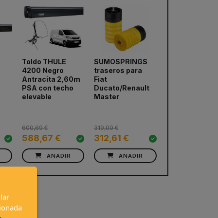
Toldo THULE
SUMOSPRINGS
Base giratoria
4200 Negro
traseros para
RIB Volkswage
Antracita 2,60m
Fiat
T5/T6/T6.1
next
PSA con techo
Ducato/Renault
(Copiloto)
elevable
Master
600,69 €
319,00 €
137,00 €
588,67 €
312,61 €
132,89 €
AÑADIR
AÑADIR
AÑADIR
lar
cionada