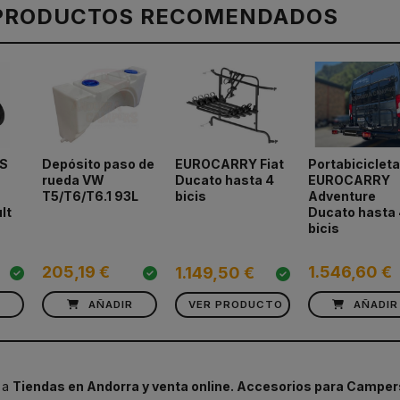
PRODUCTOS RECOMENDADOS
S
Depósito paso de
Portabiciclet
EUROCARRY Fiat
rueda VW
EUROCARRY
Ducato hasta 4
T5/T6/T6.1 93L
Adventure
bicis
lt
Ducato hasta 
bicis
205,19 €
1.546,60 €
1.149,50 €
R
AÑADIR
VER PRODUCTO
AÑADIR
 a
Tiendas en Andorra y venta online. Accesorios para Camper