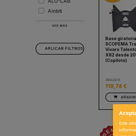
ALU-CAB
Ambiti
VER MÁS
Base giratori
SCOPEMA Tra
APLICAR FILTROS
Vivaro Talent
prev
X82 desde 20
(Copiloto)
184,20 €
119,74 €
AÑADI
Acepta
Este sit
informa