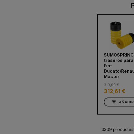
SUMOSPRING
traseros para
prev
Fiat
Ducato/Renau
Master
319,00 €
312,61 €
AÑADI
3309 productes