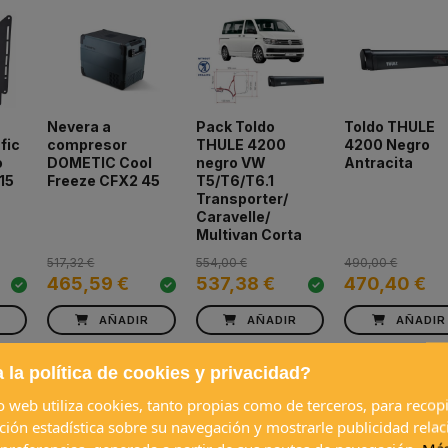
a
Nevera a
Pack Toldo
Toldo THULE
fic
compresor
THULE 4200
4200 Negro
o
DOMETIC Cool
negro VW
Antracita
15
Freeze CFX2 45
T5/T6/T6.1
Transporter/
Caravelle/
Multivan Corta
517,32 €
554,00 €
490,00 €
465,59 €
537,38 €
470,40 €
R
AÑADIR
AÑADIR
AÑADIR
 la política de cookies y privacidad?
io web utiliza cookies, tanto propias como de terceros, para recopi
ción estadística sobre su navegación y mostrarle publicidad rela