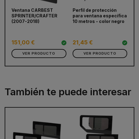
Ventana CARBEST
Perfil de protección
Ba
prev
next
SPRINTER/CRAFTER
para ventana específica
SC
(2007-2018)
10 metros - color negro
Cr
20
19
1
151,00 €
21,45 €
VER PRODUCTO
VER PRODUCTO
También te puede interesar