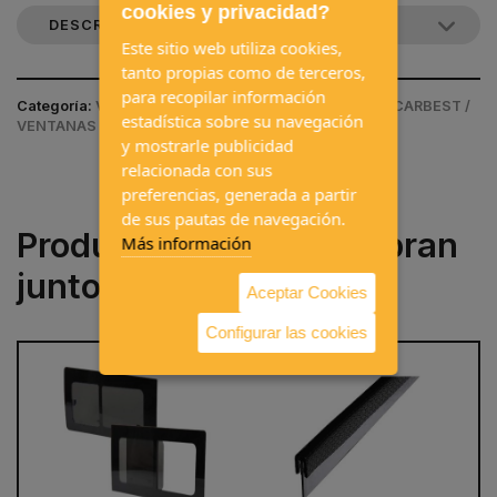
cookies y privacidad?
DESCRIPCIÓN DEL PRODUCTO
Este sitio web utiliza cookies,
tanto propias como de terceros,
para recopilar información
Categoría:
VENTANAS Y CLARABOYAS / VENTANAS / CARBEST /
estadística sobre su navegación
VENTANAS ESPECÍFICAS
y mostrarle publicidad
relacionada con sus
preferencias, generada a partir
de sus pautas de navegación.
Productos que se compran
Más información
juntos a menudo
Aceptar Cookies
Configurar las cookies