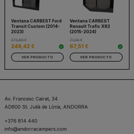
prev
next
Ventana CARBEST Ford
Ventana CARBEST
Ve
Transit Custom (2014-
Renault Trafic X82
Tr
2023)
(2015-2024)
(2
273,80 €
71,06 €
246,42 €
67,51 €
2
VER PRODUCTO
VER PRODUCTO
Av. Francesc Cairat, 34
AD600 St. Julià de Lòria, ANDORRA
+376 814 440
info@andorracampers.com