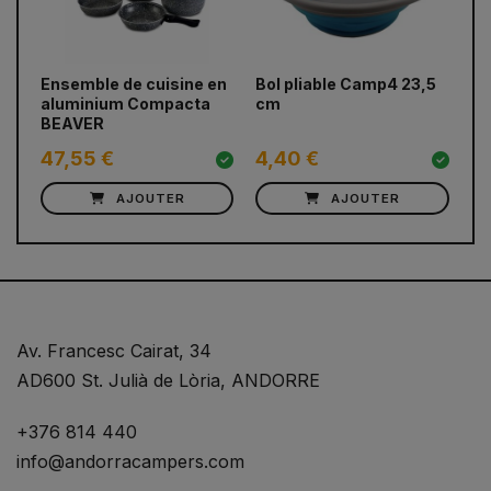
prev
next
Ensemble de cuisine en
Bol pliable Camp4 23,5
Va
aluminium Compacta
cm
ml
BEAVER
47,55 €
4,40 €
6
AJOUTER
AJOUTER
Av. Francesc Cairat, 34
AD600 St. Julià de Lòria, ANDORRE
+376 814 440
info@andorracampers.com