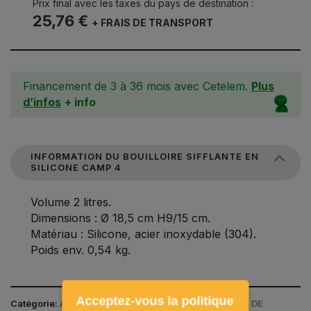
Prix final avec les taxes du pays de destination :
25,76 €
+ FRAIS DE TRANSPORT
Financement de 3 à 36 mois avec Cetelem.
Plus
d’infos
+ info
INFORMATION DU BOUILLOIRE SIFFLANTE EN
SILICONE CAMP 4
Volume 2 litres.
Dimensions : Ø 18,5 cm H9/15 cm.
Matériau : Silicone, acier inoxydable (304).
Poids env. 0,54 kg.
Acceptez-vous la politique
Catégorie:
ACCESSOIRES DE CAMPING / USTENSILES DE