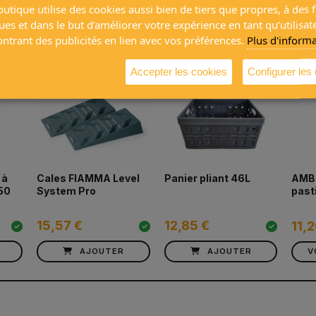
utique utilise des cookies aussi bien de tiers que propres, à des f
etés ensemble
ques et dans le but d’améliorer votre expérience en tant qu’utilisat
trant des publicités en lien avec vos préférences.
Plus d'inform
Accepter les cookies
Configurer les
 à
Cales FIAMMA Level
Panier pliant 46L
AMBI
50
System Pro
past
15,57 €
12,85 €
11,
AJOUTER
AJOUTER
V