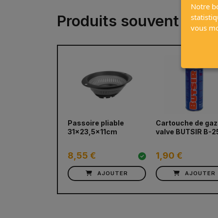
Notre bo
Produits souvent ach
statisti
vous mon
prev
Passoire pliable
Cartouche de gaz
31x23,5x11cm
valve BUTSIR B-2
8,55 €
1,90 €
AJOUTER
AJOUTER