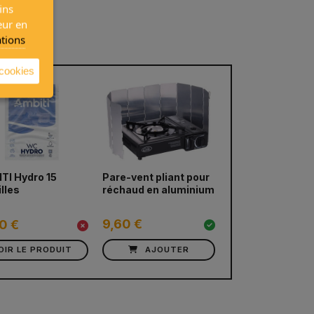
ins
eur en
ations
 cookies
next
TI Hydro 15
Pare-vent pliant pour
Bouilloire pliant
illes
réchaud en aluminium
silicone CAMP4
9,60 €
14,50 €
20 €
OIR LE PRODUIT
AJOUTER
AJOUTE