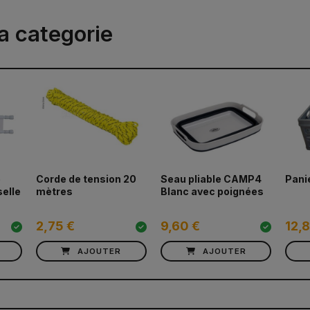
a categorie
e
Corde de tension 20
Seau pliable CAMP4
Pani
elle
mètres
Blanc avec poignées
2,75 €
9,60 €
12,
AJOUTER
AJOUTER