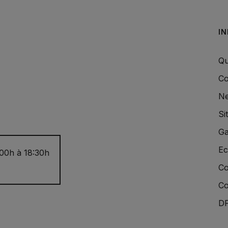
I
Qu
Co
Ne
Si
Ga
Ec
:00h à 18:30h
Co
Co
DP