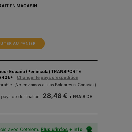
RAIT EN MAGASIN
UTER AU PANIER
pour España (Península) TRANSPORTE
 240€*
Changer le pays d'expédition
orable. (No enviamos a Islas Baleares ni Canarias)
28,48 €
u pays de destination :
+ FRAIS DE
ois avec Cetelem.
Plus d’infos
+ info