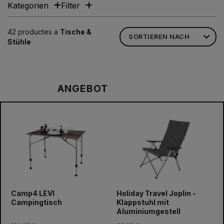
Kategorien
Filter
42 productes a
Tische &
Stühle
ANGEBOT
prev
next
Camp4 LEVI
Holiday Travel Joplin -
Campingtisch
Klappstuhl mit
Aluminiumgestell