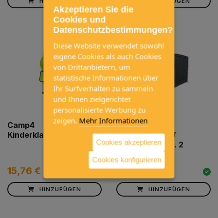
HINZUFÜGEN
HINZUFÜGEN
Akzeptieren Sie die
Cookies und
Datenschutzbestimmungen?
Diese Website verwendet sowohl
eigene Cookies als auch Cookies
von Drittanbietern, um
statistische Informationen über
Ihr Surfverhalten zu sammeln
und Ihnen zielgerichtet
personalisierte Werbung zu
zeigen.
Mehr Informationen
Camp4
Sitz Organiser
Kinderklappstuhl
ChairBOXX VW
Cookies akzeptieren
T5/T6/T6.1 inkl. 2
Klappstühlen
Cookies konfigurieren
15,76 €
253,16 €
HINZUFÜGEN
HINZUFÜGEN