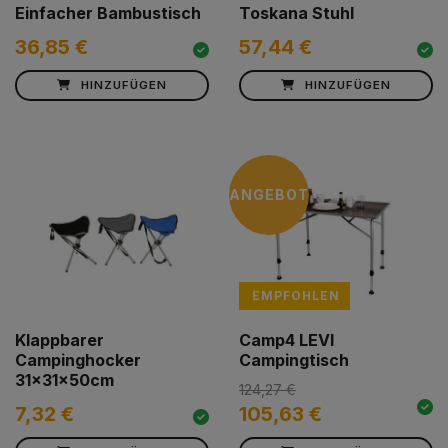
Einfacher Bambustisch
Toskana Stuhl
36,85 €
57,44 €
HINZUFÜGEN
HINZUFÜGEN
ANGEBOT
EMPFOHLEN
Klappbarer
Camp4 LEVI
Campinghocker
Campingtisch
31x31x50cm
124,27 €
7,32 €
105,63 €