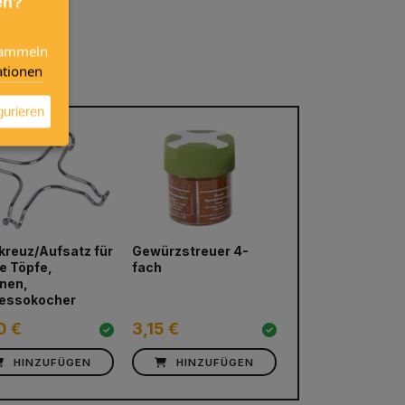
en?
 sammeln
tionen
gurieren
kreuz/Aufsatz für
Gewürzstreuer 4-
Camp4 faltbare
next
ne Töpfe,
fach
Schneidebrett
nen,
34x22x0,3 cm
essokocher
0 €
3,15 €
4,75 €
HINZUFÜGEN
HINZUFÜGEN
HINZUFÜG