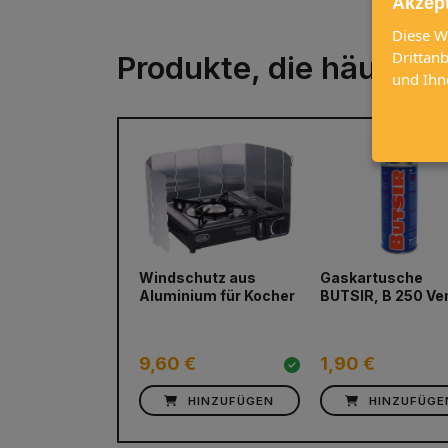
Akzep
Diese W
Drittan
Produkte, die häufig
und Ihn
Windschutz aus
Gaskartusche
prev
Aluminium für Kocher
BUTSIR, B 250 Ven
9,60 €
1,90 €
HINZUFÜGEN
HINZUFÜGE