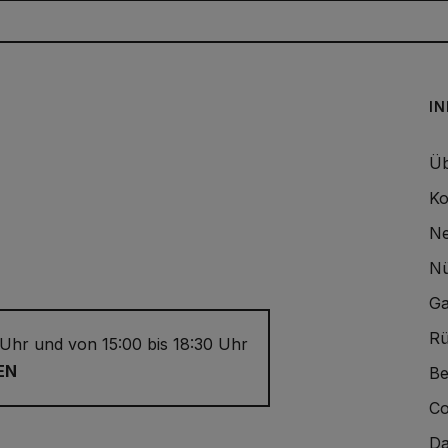
I
Üb
Ko
Ne
Nü
Ga
Rü
 Uhr und von 15:00 bis 18:30 Uhr
EN
Be
Co
Da