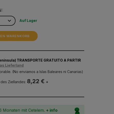
N:
Auf Lager
DEN WARENKORB
Península) TRANSPORTE GRATUITO A PARTIR
as Lieferland
orable. (No enviamos a Islas Baleares ni Canarias)
8,22 €
 des Ziellandes:
+
36 Monaten mit Cetelem.
+ info