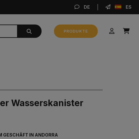
DE
ES
BE
PRODUKTE
Zwischensumme
0,00 €
BESTELLUNG AUFGEBEN
er Wasserskanister
M GESCHÄFT IN ANDORRA