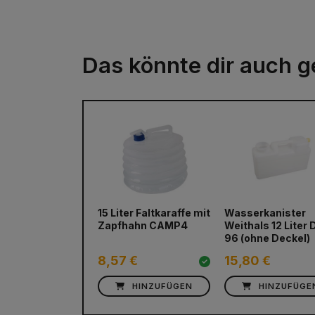
Das könnte dir auch g
15 Liter Faltkaraffe mit
Wasserkanister
Zapfhahn CAMP4
Weithals 12 Liter 
96 (ohne Deckel)
8,57 €
15,80 €
HINZUFÜGEN
HINZUFÜGE