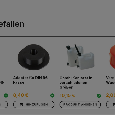
efallen
Adapter für DIN 96
Vers
Combi Kanister in
DIN
Fässer
Wass
verschiedenen
Größen
8,40 €
2,0
10,15 €
N
HINZUFÜGEN
PRODUKT ANSEHEN