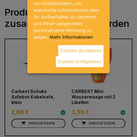
von Drittanbietern, um
Produkte, die häufig
statistische Informationen über
Ihr Surfverhalten zu sammeln
zusammen gekauft werden
und Ihnen zielgerichtet
personalisierte Werbung zu
zeigen.
Mehr Informationen
Cookies akzeptieren
Cookies konfigurieren
prev
next
Carbest Schuko
CARBEST Mini
Ta
Safebox Kabelsafe,
Wasserwaage mit 2
22
klein
Libellen
2,80 €
3,55 €
4
HINZUFÜGEN
HINZUFÜGEN