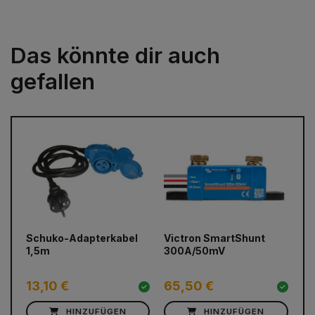
Das könnte dir auch
gefallen
prev
next
Schuko-Adapterkabel
Victron SmartShunt
Ca
1,5m
300A/50mV
Ve
1
13,10 €
65,50 €
4
HINZUFÜGEN
HINZUFÜGEN