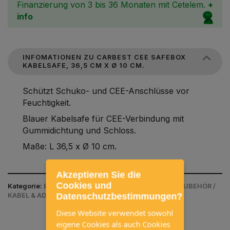
Finanzierung von 3 bis 36 Monaten mit Cetelem.
+
info
INFOMATIONEN ZU CARBEST CEE SAFEBOX
KABELSAFE, 36,5 CM X Ø 10 CM.
Schützt Schuko- und CEE-Anschlüsse vor
Feuchtigkeit.
Blauer Kabelsafe für CEE-Verbindung mit
Gummidichtung und Schloss.
Maße: L 36,5 x Ø 10 cm.
Akzeptieren Sie die
Cookies und
Kategorie:
ELEKTRIK / 12V/230V STECKDOSEN UND ZUBEHÖR /
Datenschutzbestimmungen?
KABEL & ADAPTER CEE
Diese Website verwendet sowohl
eigene Cookies als auch Cookies