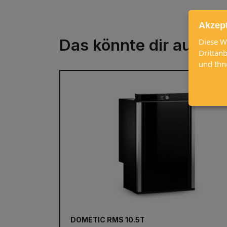
Akzep
Das könnte dir auch g
Diese W
Drittan
und Ihn
DOMETIC RMS 10.5T