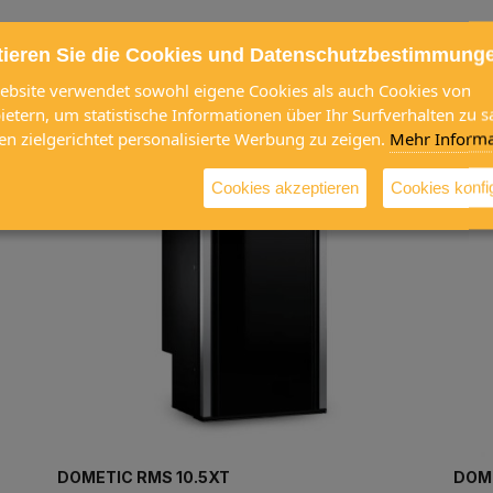
tieren Sie die Cookies und Datenschutzbestimmung
efallen
ebsite verwendet sowohl eigene Cookies als auch Cookies von
bietern, um statistische Informationen über Ihr Surfverhalten zu
en zielgerichtet personalisierte Werbung zu zeigen.
Mehr Informa
Cookies akzeptieren
Cookies konfi
DOMETIC RMS 10.5XT
DOME