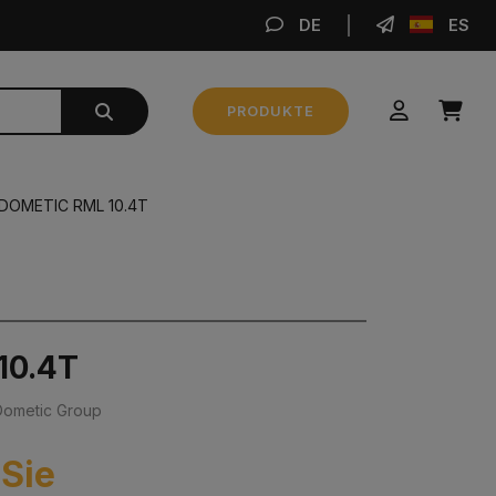
DE
ES
BE
PRODUKTE
Zwischensumme
0,00 €
DOMETIC RML 10.4T
BESTELLUNG AUFGEBEN
10.4T
Dometic Group
 Sie