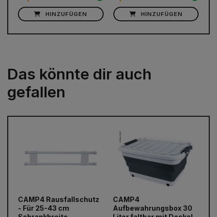
HINZUFÜGEN
HINZUFÜGEN
Das könnte dir auch
gefallen
prev
next
CAMP4 Rausfallschutz
CAMP4
Ma
- Für 25-43 cm
Aufbewahrungsbox 30
GU
Schrankbreite
Liter faltbar mit Deckel