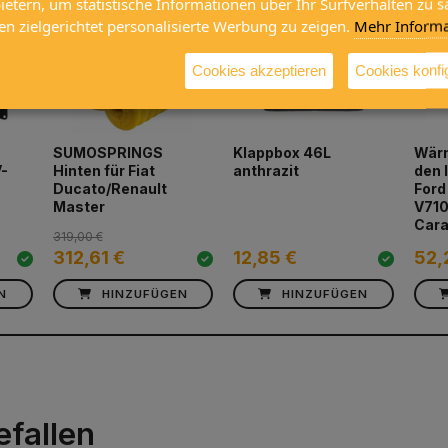
bietern, um statistische Informationen über Ihr Surfverhalten zu
en zielgerichtet personalisierte Werbung zu zeigen.
Mehr Informa
Cookies akzeptieren
Cookies konfi
SUMOSPRINGS
Klappbox 46L
Wärm
V-
Hinten für Fiat
anthrazit
den 
Ducato/Renault
Ford
Master
V710
Cara
319,00 €
312,61 €
12,85 €
52,
N
HINZUFÜGEN
HINZUFÜGEN
efallen