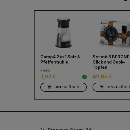
Camp4 2 in 1 Salz &
Set mit 3 BERGN
Pfeffermühle
Click and Cook-
Töpfen
7,52 €
7,07 €
42,85 €
HINZUFÜGEN
HINZUFÜGE
Av. Francesc Cairat, 34