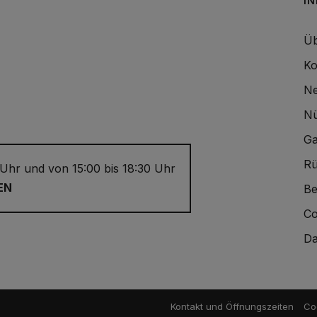
I
Üb
Ko
Ne
Nü
Ga
Rü
 Uhr und von 15:00 bis 18:30 Uhr
EN
Be
Co
Da
Kontakt und Öffnungszeiten
Coo