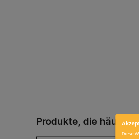
Produkte, die häufig
Akzep
Diese W