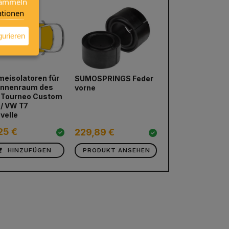
 sammeln
tionen
gurieren
eisolatoren für
Einzugskeder fü
SUMOSPRINGS Feder
next
Innenraum des
Vorzelt oder
vorne
 Tourneo Custom
Sonnensegel 7.
/ VW T7
velle
1,50 €
25 €
1,27 €
229,89 €
HINZUFÜGEN
PRODUKT ANSEHEN
HINZUFÜG