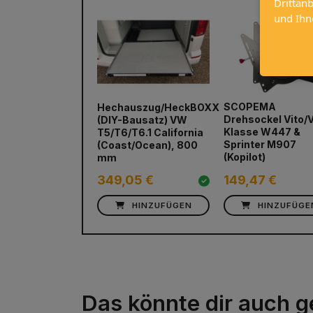
Drittan
und Ihn
SCOPEMA
Hechauszug/HeckBOXX
prev
Drehsockel Vito/
(DIY-Bausatz) VW
Klasse W447 &
T5/T6/T6.1 California
Sprinter M907
(Coast/Ocean), 800
(Kopilot)
mm
349,05 €
149,47 €
HINZUFÜGEN
HINZUFÜGE
Das könnte dir auch g