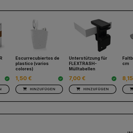
ER
Escurrecubiertos de
Unterstützung für
Falt
plastico (varios
FLEXTRASH-
cm
colores)
Mülltabellen
1,50 €
7,00 €
8,15
N
HINZUFÜGEN
HINZUFÜGEN