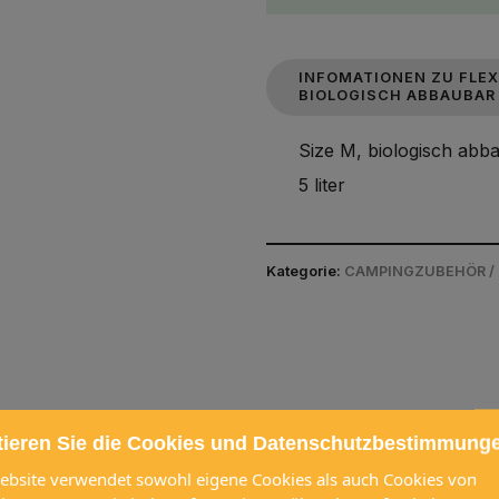
INFOMATIONEN ZU FLEX
BIOLOGISCH ABBAUBAR
Size M, biologisch abb
5 liter
Kategorie:
CAMPINGZUBEHÖR /
 zusammen gekauft werden
tieren Sie die Cookies und Datenschutzbestimmung
ebsite verwendet sowohl eigene Cookies als auch Cookies von