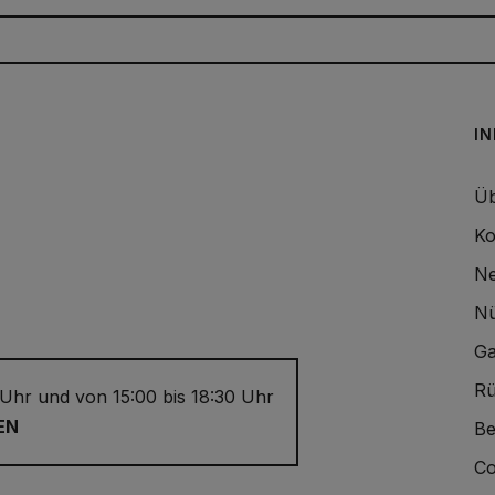
I
Üb
Ko
Ne
Nü
Ga
Rü
 Uhr und von 15:00 bis 18:30 Uhr
EN
Be
Co