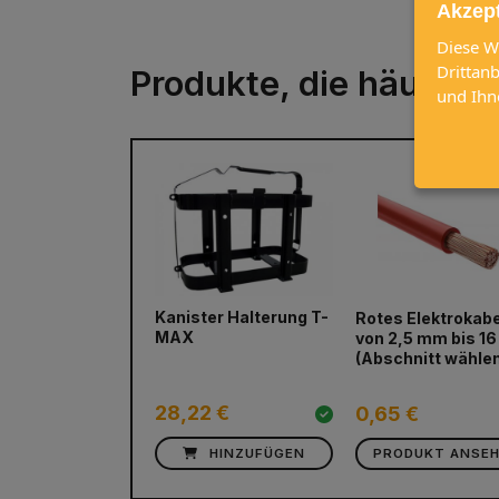
Akzep
Diese W
Drittan
Produkte, die häufig
und Ihn
Kanister Halterung T-
Rotes Elektrokabe
prev
MAX
von 2,5 mm bis 1
(Abschnitt wähle
28,22 €
0,65 €
HINZUFÜGEN
PRODUKT ANSE