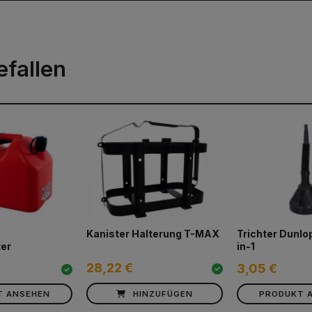
efallen
Kanister Halterung T-MAX
Trichter Dunlop
ter
in-1
28,22 €
3,05 €
T ANSEHEN
HINZUFÜGEN
PRODUKT 