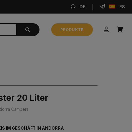
DE
ES
BE
PRODUKTE
Zwischensumme
0,00 €
BESTELLUNG AUFGEBEN
ster 20 Liter
dorra Campers
IS IM GESCHÄFT IN ANDORRA