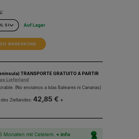
N:
Auf Lager
DEN WARENKORB
Península) TRANSPORTE GRATUITO A PARTIR
as Lieferland
orable. (No enviamos a Islas Baleares ni Canarias)
42,85 €
 des Ziellandes:
+
36 Monaten mit Cetelem.
+ info