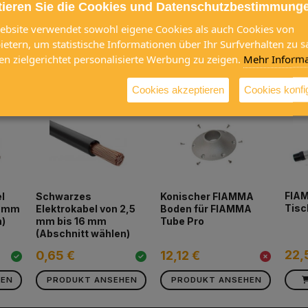
tieren Sie die Cookies und Datenschutzbestimmung
ebsite verwendet sowohl eigene Cookies als auch Cookies von
bietern, um statistische Informationen über Ihr Surfverhalten zu
 zusammen gekauft werden
en zielgerichtet personalisierte Werbung zu zeigen.
Mehr Informa
Cookies akzeptieren
Cookies konfi
FIAM
l
Schwarzes
Konischer FIAMMA
Tisc
6 mm
Elektrokabel von 2,5
Boden für FIAMMA
n)
mm bis 16 mm
Tube Pro
(Abschnitt wählen)
22,
0,65 €
12,12 €
HEN
PRODUKT ANSEHEN
PRODUKT ANSEHEN