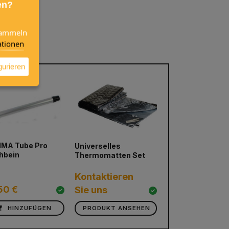
en?
 sammeln
tionen
gurieren
MA Tube Pro
Universelles
Herd mit Spüle
next
hbein
Thermomatten Set
DOMETIC MO 97
Kontaktieren
50 €
Sie uns
348,65 €
HINZUFÜGEN
PRODUKT ANSEHEN
PRODUKT ANS