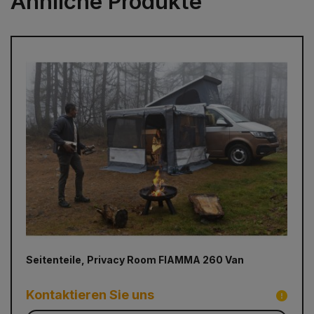
Ähnliche Produkte
prev
next
Seitenteile, Privacy Room FIAMMA 260 Van
Ei
1,5
1,
Kontaktieren Sie uns