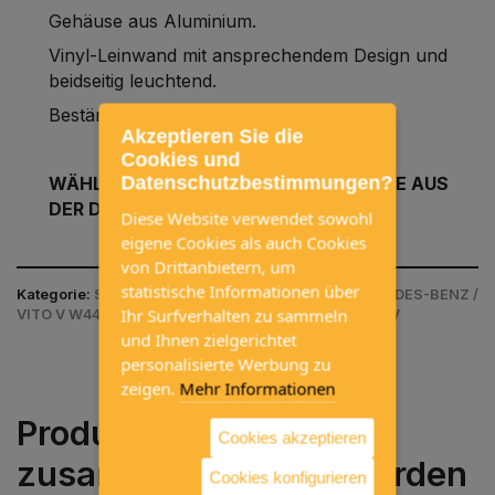
Gehäuse aus Aluminium.
Vinyl-Leinwand mit ansprechendem Design und
beidseitig leuchtend.
Beständig gegen UV-Strahlen.ç
Akzeptieren Sie die
Cookies und
Datenschutzbestimmungen?
WÄHLEN SIE DIE GEWÜNSCHTE GRÖSSE AUS
DER DROPDOWN-LISTE.
Diese Website verwendet sowohl
eigene Cookies als auch Cookies
von Drittanbietern, um
statistische Informationen über
Kategorie:
SUCHE NACH FAHRZEUGMODELL / MERCEDES-BENZ /
Ihr Surfverhalten zu sammeln
VITO V W447 (2015-...) / MARKISEN & ADAPTER VITO V
und Ihnen zielgerichtet
personalisierte Werbung zu
zeigen.
Mehr Informationen
Produkte, die häufig
Cookies akzeptieren
zusammen gekauft werden
Cookies konfigurieren