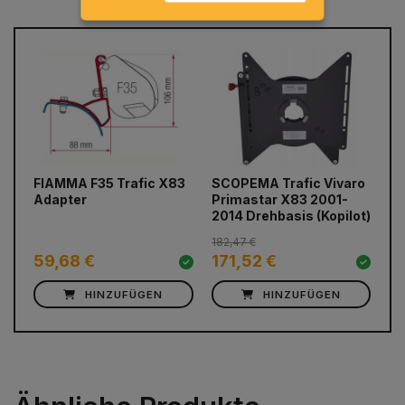
prev
next
FIAMMA F35 Trafic X83
SCOPEMA Trafic Vivaro
Ga
Adapter
Primastar X83 2001-
B 
2014 Drehbasis (Kopilot)
182,47 €
59,68 €
171,52 €
1
HINZUFÜGEN
HINZUFÜGEN