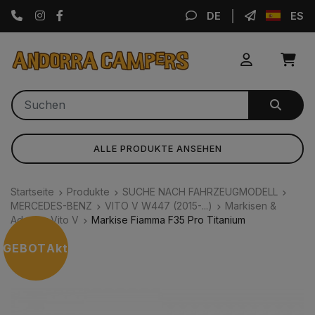
Instagram
Facebook
DE
ES
ALLE PRODUKTE ANSEHEN
Startseite
Produkte
SUCHE NACH FAHRZEUGMODELL
MERCEDES-BENZ
VITO V W447 (2015-...)
Markisen &
Adapter Vito V
Markise Fiamma F35 Pro Titanium
NGEBOT
Aktion