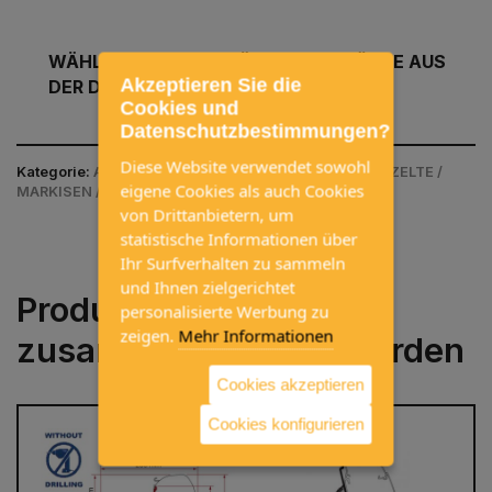
WÄHLEN SIE DIE GEWÜNSCHTE GRÖSSE AUS
Akzeptieren Sie die
DER DROP-DOWN-LISTE UNTEN
Cookies und
Datenschutzbestimmungen?
Diese Website verwendet sowohl
Kategorie:
AUSSENAUSSTATTUNG / MARKISEN, VORZELTE /
eigene Cookies als auch Cookies
MARKISEN / WOHNMOBIL / THULE
von Drittanbietern, um
statistische Informationen über
Ihr Surfverhalten zu sammeln
und Ihnen zielgerichtet
Produkte, die häufig
personalisierte Werbung zu
zeigen.
Mehr Informationen
zusammen gekauft werden
Cookies akzeptieren
Cookies konfigurieren