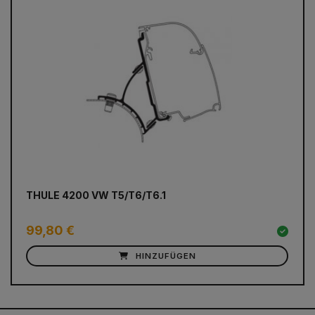
prev
next
THULE 4200 VW T5/T6/T6.1
TH
Cu
99,80 €
12
HINZUFÜGEN