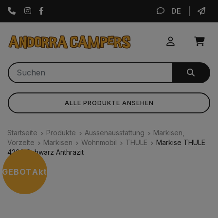
Instagram
Facebook
DE
ALLE PRODUKTE ANSEHEN
Startseite
Produkte
Aussenausstattung
Markisen,
Vorzelte
Markisen
Wohnmobil
THULE
Markise THULE
4200 Schwarz Anthrazit
NGEBOT
Aktion