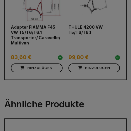
Adapter FIAMMA F45
THULE 4200 VW
Ma
prev
next
VW T5/T6/T6.1
T5/T6/T6.1
Sc
Transporter/ Caravelle/
2,
Multivan
T5
57
83,60 €
99,80 €
5
HINZUFÜGEN
HINZUFÜGEN
Ähnliche Produkte