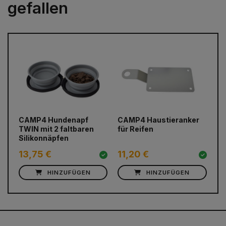
gefallen
prev
next
CAMP4 Hundenapf
CAMP4 Haustieranker
CA
TWIN mit 2 faltbaren
für Reifen
Hu
Silikonnäpfen
Si
13,75 €
11,20 €
8
HINZUFÜGEN
HINZUFÜGEN