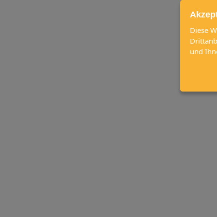
Akzep
Diese W
Drittan
und Ihn