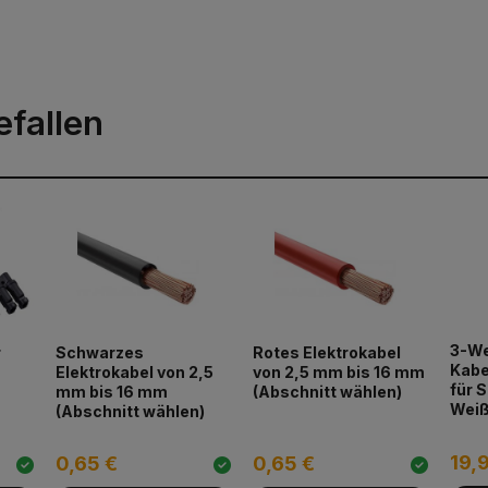
efallen
3-W
r
Schwarzes
Rotes Elektrokabel
Kabe
Elektrokabel von 2,5
von 2,5 mm bis 16 mm
für 
mm bis 16 mm
(Abschnitt wählen)
Wei
(Abschnitt wählen)
19,
0,65 €
0,65 €