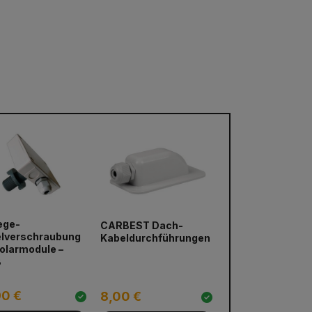
ege-
CARBEST Dach-
lverschraubung
Kabeldurchführungen
Solarmodule –
ß
90 €
8,00 €