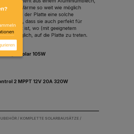
truktur besteht aus einem Aluminiumblech,
erzeugte Wärme so weit wie möglich
en?
iten und der Platte eine solche
 verleihen, dass sie auch perfekt für
 sammeln
geeignet ist, wo (mit geeignetem
tionen
 ist möglich, auf die Platte zu treten.
altet
gurieren
NDS LightSolar 105W
ontrol 2 MPPT 12V 20A 320W
 ZUBEHÖR / KOMPLETTE SOLARBAUSÄTZE /