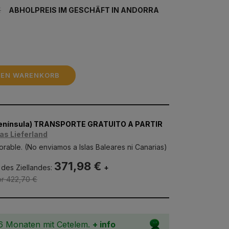
€
ABHOLPREIS IM GESCHÄFT IN ANDORRA
DEN WARENKORB
Península) TRANSPORTE GRATUITO A PARTIR
as Lieferland
orable. (No enviamos a Islas Baleares ni Canarias)
371,98 €
 des Ziellandes:
+
or 422,70 €
36 Monaten mit Cetelem.
+ info