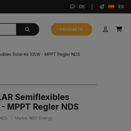
DE
ES
BE
PRODUKTE
Zwischensumme
0,00 €
ibles Solar-Kit 105W - MPPT Regler NDS
BESTELLUNG AUFGEBEN
AR Semiflexibles
W - MPPT Regler NDS
XNDS
|
Marke: NDS Energy