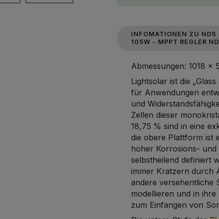
INFOMATIONEN ZU NDS 
105W - MPPT REGLER N
Abmessungen: 1018 x 
Lightsolar ist die „Gla
für Anwendungen entwi
und Widerstandsfähigke
Zellen dieser monokris
18,75 % sind in eine exk
die obere Plattform is
hoher Korrosions- und W
selbstheilend definiert 
immer Kratzern durch Ä
andere versehentliche S
modellieren und in ihr
zum Einfangen von Son