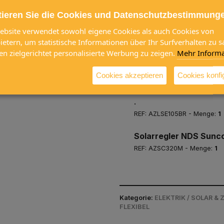
Die untere Stufe der S
um die von den Zellen 
tieren Sie die Cookies und Datenschutzbestimmung
aufzunehmen und abzule
ebsite verwendet sowohl eigene Cookies als auch Cookies von
Widerstandsfähigkeit zu
bietern, um statistische Informationen über Ihr Surfverhalten zu
nautische Anwendungen 
en zielgerichtet personalisierte Werbung zu zeigen.
Mehr Informa
Schuhwerk und weich) Es
Dieses Paket beinh
Cookies akzeptieren
Cookies konfi
Felxibles Solarpanel 
.
REF: AZLSE105BR - Menge:
1
Solarregler NDS Sunc
REF: AZSC320M - Menge:
1
Kategorie:
ELEKTRIK / SOLAR &
FLEXIBEL