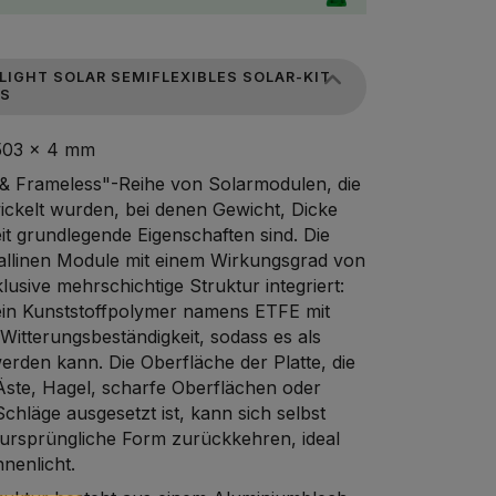
LIGHT SOLAR SEMIFLEXIBLES SOLAR-KIT
DS
503 x 4 mm
ss & Frameless"-Reihe von Solarmodulen, die
ckelt wurden, bei denen Gewicht, Dicke
it grundlegende Eigenschaften sind. Die
tallinen Module mit einem Wirkungsgrad von
lusive mehrschichtige Struktur integriert:
t ein Kunststoffpolymer namens ETFE mit
itterungsbeständigkeit, sodass es als
werden kann. Die Oberfläche der Platte, die
ste, Hagel, scharfe Oberflächen oder
chläge ausgesetzt ist, kann sich selbst
e ursprüngliche Form zurückkehren, ideal
nenlicht.