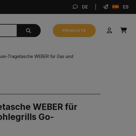
DE
ES
BE
PRODUKTE
Zwischensumme
0,00 €
ium-Tragetasche WEBER für Gas und
BESTELLUNG AUFGEBEN
tasche WEBER für
hlegrills Go-