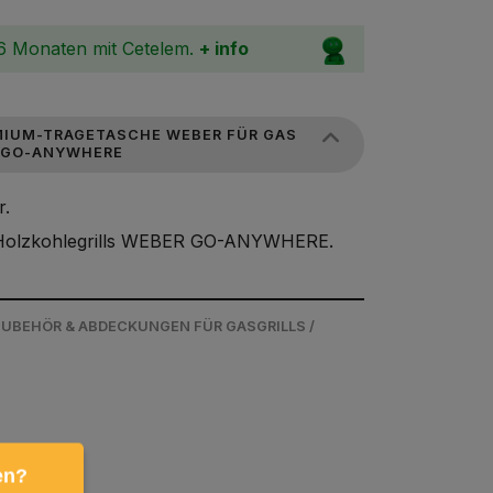
36 Monaten mit Cetelem.
+ info
MIUM-TRAGETASCHE WEBER FÜR GAS
 GO-ANYWHERE
r.
 Holzkohlegrills WEBER GO-ANYWHERE.
 ZUBEHÖR & ABDECKUNGEN FÜR GASGRILLS /
en?