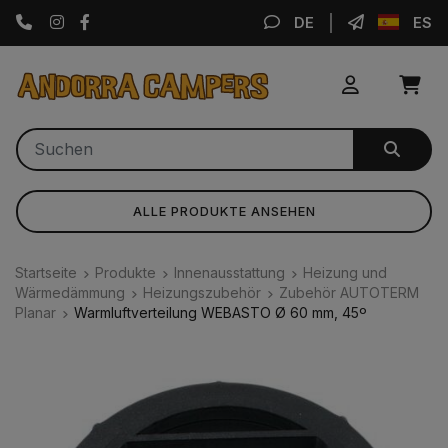
Instagram
Facebook
DE
ES
ALLE PRODUKTE ANSEHEN
Startseite
Produkte
Innenausstattung
Heizung und
Wärmedämmung
Heizungszubehör
Zubehör AUTOTERM
Planar
Warmluftverteilung WEBASTO Ø 60 mm, 45º