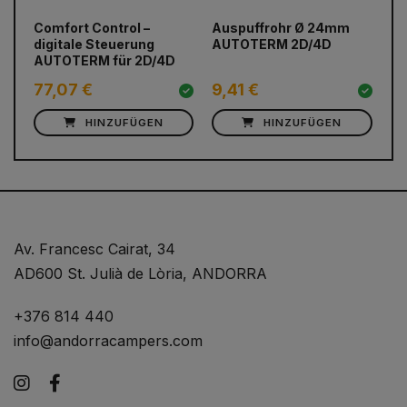
prev
next
Comfort Control –
Auspuffrohr Ø 24mm
WE
digitale Steuerung
AUTOTERM 2D/4D
Ta
AUTOTERM für 2D/4D
77,07 €
9,41 €
12
HINZUFÜGEN
HINZUFÜGEN
Av. Francesc Cairat, 34
AD600 St. Julià de Lòria, ANDORRA
+376 814 440
info@andorracampers.com
Instagram
Facebook