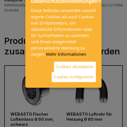
Kategorie:
INNENAUSSTATTUNG / HEIZUNG UND
Datenschutzbestimmungen?
WÄRMEDÄMMUNG / HEIZUNGSZUBEHÖR / ZUBEHÖR AUTOTERM
Diese Website verwendet sowohl
PLANAR
eigene Cookies als auch Cookies
von Drittanbietern, um
statistische Informationen über
Ihr Surfverhalten zu sammeln
Produkte, die häufig
und Ihnen zielgerichtet
personalisierte Werbung zu
zusammen gekauft werden
zeigen.
Mehr Informationen
Cookies akzeptieren
Cookies konfigurieren
WEBASTO Flacher
WEBASTO Luftrohr für
Wi
prev
next
Lufteinlass Ø 60 mm,
Heizung Ø 60 mm
fü
schwarz
P